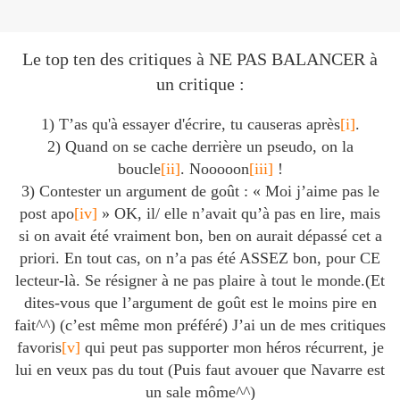
Le top ten des critiques à NE PAS BALANCER à
un critique :
1) T’as qu'à essayer d'écrire, tu causeras après
[i]
.
2) Quand on se cache derrière un pseudo, on la
boucle
[ii]
. Nooooon
[iii]
!
3) Contester un argument de goût : « Moi j’aime pas le
post apo
[iv]
» OK, il/ elle n’avait qu’à pas en lire, mais
si on avait été vraiment bon, ben on aurait dépassé cet a
priori. En tout cas, on n’a pas été ASSEZ bon, pour CE
lecteur-là. Se résigner à ne pas plaire à tout le monde.(Et
dites-vous que l’argument de goût est le moins pire en
fait^^) (c’est même mon préféré) J’ai un de mes critiques
favoris
[v]
qui peut pas supporter mon héros récurrent, je
lui en veux pas du tout (Puis faut avouer que Navarre est
un sale môme^^)