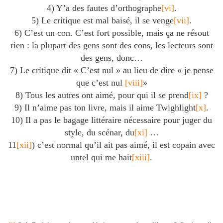
4) Y’a des fautes d’orthographe
[vi]
.
5) Le critique est mal baisé, il se venge
[vii]
.
6) C’est un con. C’est fort possible, mais ça ne résout
rien : la plupart des gens sont des cons, les lecteurs sont
des gens, donc…
7) Le critique dit « C’est nul » au lieu de dire « je pense
que c’est nul
[viii]
»
8) Tous les autres ont aimé, pour qui il se prend
[ix]
?
9) Il n’aime pas ton livre, mais il aime Twighlight
[x]
.
10) Il a pas le bagage littéraire nécessaire pour juger du
style, du scénar, du
[xi]
…
11
[xii]
) c’est normal qu’il ait pas aimé, il est copain avec
untel qui me hait
[xiii]
.