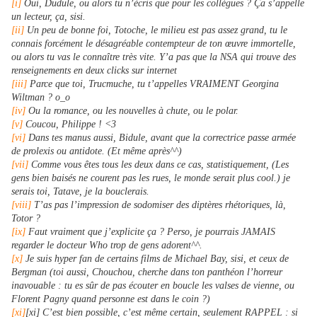
[i]
Oui, Dudule, ou alors tu n’écris que pour les collègues ? Ça s’appelle
un lecteur, ça, sisi.
[ii]
Un peu de bonne foi, Totoche, le milieu est pas assez grand, tu le
connais forcément le désagréable contempteur de ton œuvre immortelle,
ou alors tu vas le connaître très vite. Y’a pas que la NSA qui trouve des
renseignements en deux clicks sur internet
[iii]
Parce que toi, Trucmuche, tu t’appelles VRAIMENT Georgina
Wiltman ? o_o
[iv]
Ou la romance, ou les nouvelles à chute, ou le polar.
[v]
Coucou, Philippe ! <3
[vi]
Dans tes manus aussi, Bidule, avant que la correctrice passe armée
de prolexis ou antidote. (Et même après^^)
[vii]
Comme vous êtes tous les deux dans ce cas, statistiquement, (Les
gens bien baisés ne courent pas les rues, le monde serait plus cool.) je
serais toi, Tatave, je la bouclerais.
[viii]
T’as pas l’impression de sodomiser des diptères rhétoriques, là,
Totor ?
[ix]
Faut vraiment que j’explicite ça ? Perso, je pourrais JAMAIS
regarder le docteur Who trop de gens adorent^^.
[x]
Je suis hyper fan de certains films de Michael Bay, sisi, et ceux de
Bergman (toi aussi, Chouchou, cherche dans ton panthéon l’horreur
inavouable : tu es sûr de pas écouter en boucle les valses de vienne, ou
Florent Pagny quand personne est dans le coin ?)
[xi]
[xi] C’est bien possible, c’est même certain, seulement RAPPEL : si