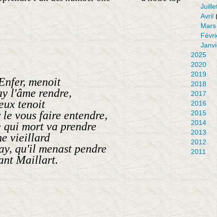
Juille
Avril
Mars
Févri
Janvi
2025
2020
2019
Enfer, menoit
2018
 l'âme rendre,
2017
eux tenoit
2016
le vous faire entendre,
2015
2014
 qui mort va prendre
2013
e vieillard
2012
ay, qu'il menast pendre
2011
ant Maillart.