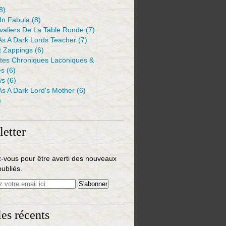
8)
 In Fabula
(8)
valiers De La Table Ronde
(7)
As A Dark Lords Teacher
(7)
t Zappings
(6)
ntes Chroniques Laconiques &
es
(6)
ws
(6)
As A Dark Lord's Mother
(6)
)
etter
-vous pour être averti des nouveaux
publiés.
les récents