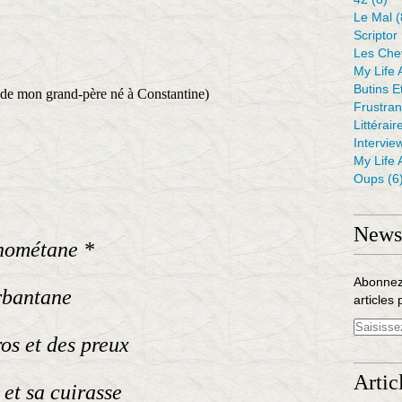
Le Mal
(
Scriptor
Les Che
My Life 
Butins E
 de mon grand-père né à Constantine)
Frustra
Littérair
Intervie
My Life 
Oups
(6
Newsl
hométane *
Abonnez
rbantane
articles 
os et des preux
Artic
et sa cuirasse