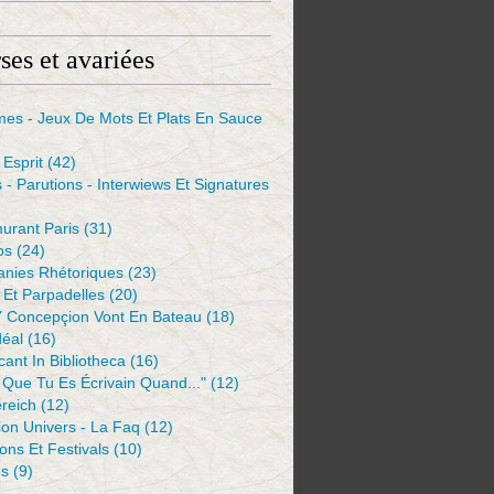
ses et avariées
mes - Jeux De Mots Et Plats En Sauce
Esprit
(42)
s - Parutions - Interwiews Et Signatures
urant Paris
(31)
os
(24)
anies Rhétoriques
(23)
Et Parpadelles
(20)
Y Concepçion Vont En Bateau
(18)
déal
(16)
ant In Bibliotheca
(16)
 Que Tu Es Écrivain Quand..."
(12)
reich
(12)
ion Univers - La Faq
(12)
ions Et Festivals
(10)
es
(9)