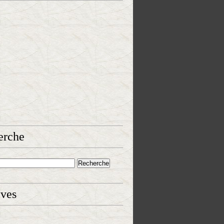
erche
ives