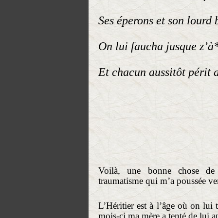
Ses éperons et son lourd 
On lui faucha jusque z’à
Et chacun aussitôt périt
Voilà, une bonne chose de 
traumatisme qui m’a poussée ver
L’Héritier est à l’âge où on lui
mois-ci ma mère a tenté de lui