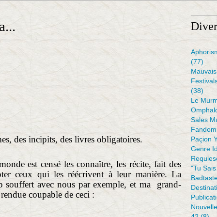
...
Diver
s
Aphoris
(77)
Mauvais 
Festival
(38)
Le Murm
Omphal
Sales M
Fandom 
s, des incipits, des livres obligatoires.
Paçion 
Genre I
Requiesc
monde est censé les connaître, les récite, fait des
"tu Sais
er ceux qui les réécrivent à leur manière. La
Badtaste
p souffert avec nous par exemple, et ma grand-
Destinat
 rendue coupable de ceci :
Publicat
Nouvell
42
(8)