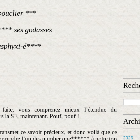
bouclier ***
**** ses godasses
 asphyxi-é****
Rech
faite, vous comprenez mieux l’étendue du
s la SF, maintenant. Pouf, pouf !
Arch
 transmet ce savoir précieux, et donc voilà que ce
 apprendre l’un des number one****** à notre top
2026