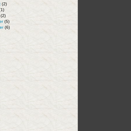
t
(2)
(1)
(2)
er
(5)
er
(6)