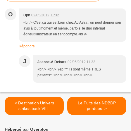
O
Oph
02/05/2012 11:32
<br /> C'est ça qui est bien chez Ad Astra : on peut donner son
avis à tout moment et même, parfois, le duo infernal
éditeur/illustrateur en tient compte.<br />
Répondre
J
Jeanne-A Debats
02/05/2012 11:33
<br /> <br /> Yep ^^ Ils sont même TRES
patients^^<br /> <br /> <br /> <br />
< Destination Univers
Le Puits des NDBDP
strikes back VIII :
perdues. >
Hébergé par Overblog