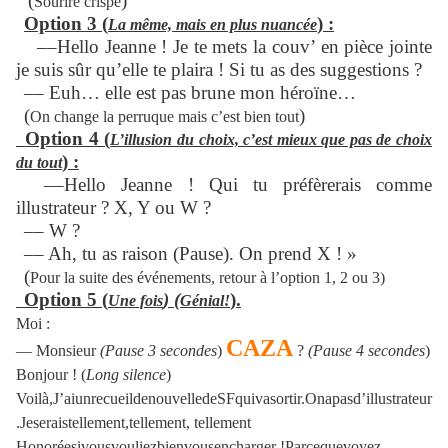
(
)
Sourire crispé
Option 3 (
) :
La même, mais en plus nuancée
––Hello Jeanne ! Je te mets la couv’ en pièce jointe
je suis sûr qu’elle te plaira ! Si tu as des suggestions ?
–– Euh… elle est pas brune mon héroïne…
(
)
On change la perruque mais c’est bien tout
Option 4 (
L’illusion du choix, c’est mieux que pas de choix
) :
du tout
––Hello Jeanne ! Qui tu préfèrerais comme
illustrateur ? X, Y ou W ?
–– W ?
–– Ah, tu as raison (Pause). On prend X ! »
(
Pour la suite des événements, retour à l’option 1, 2 ou 3)
Option 5 (
) (
).
Une fois
Génial!
Moi
:
CAZA
––
Monsieur
(Pause 3 secondes
)
?
(Pause 4 secondes
)
Bonjour ! (
Long silence
)
Voilà,J’aiunrecueildenouvelledeSFquivasortir.Onapasd’illustrateur
.Jeseraistellement,tellement, tellement
Honoréesivousvouliezbienvousencharger !Parcequevoyez-