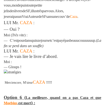
vous,moidepuistoutepetite
jelisdeslivresdeSF,illustrésparvous.Alors,
jeseraipasunVraiAuteurdeSFsansunecouv’de
Caza
.
LUI
Mr.
CAZA
:
–– Oui ?
Moi (
Très vite
) :
––
C’estpourdansquinzejoursetc’estpayépasbeauucouuuuuup.(
La
fin se perd dans un souffle)
LUI Mr.
CAZA
:
–– Je vais lire le livre d’abord.
Moi :
–– Gloups !
CAZA
!!!!!
Merciencore, M'sieur
Option 6 (
La meilleure, quand on a pas Caza et que
) :
Moebius
est mort