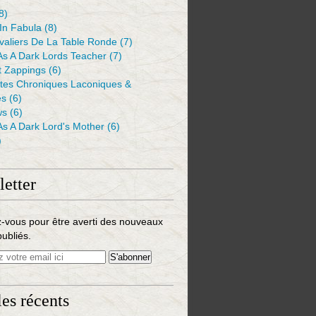
8)
 In Fabula
(8)
valiers De La Table Ronde
(7)
As A Dark Lords Teacher
(7)
t Zappings
(6)
ntes Chroniques Laconiques &
es
(6)
ws
(6)
As A Dark Lord's Mother
(6)
)
etter
-vous pour être averti des nouveaux
publiés.
les récents