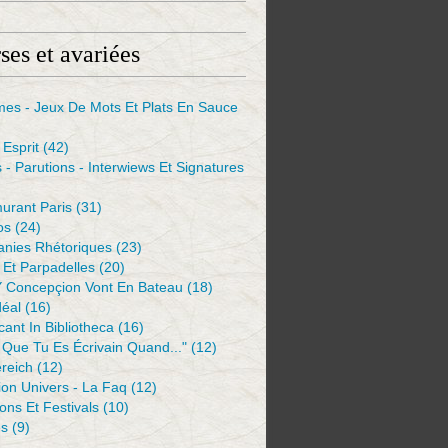
ses et avariées
mes - Jeux De Mots Et Plats En Sauce
Esprit
(42)
s - Parutions - Interwiews Et Signatures
urant Paris
(31)
os
(24)
anies Rhétoriques
(23)
Et Parpadelles
(20)
Y Concepçion Vont En Bateau
(18)
déal
(16)
ant In Bibliotheca
(16)
 Que Tu Es Écrivain Quand..."
(12)
reich
(12)
ion Univers - La Faq
(12)
ions Et Festivals
(10)
es
(9)