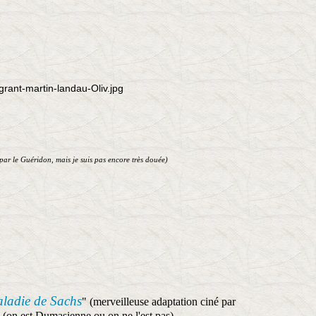
par le Guéridon, mais je suis pas encore très douée)
ladie de Sachs
" (merveilleuse adaptation ciné par
 (on est Dumasienne ou on ne l'est pas)