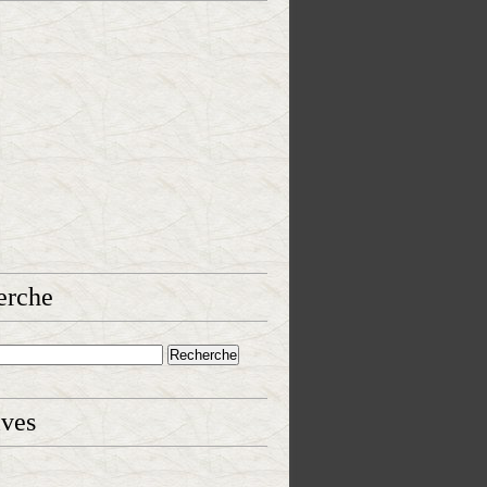
erche
ives