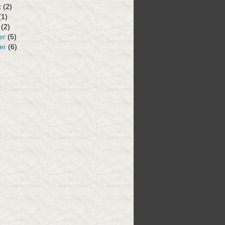
t
(2)
(1)
(2)
er
(5)
er
(6)