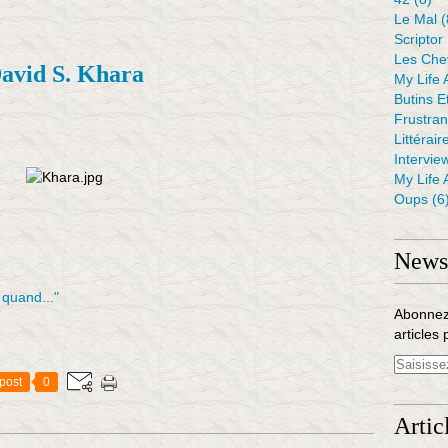
Le Mal
(
Scriptor
Les Che
avid S. Khara
My Life 
Butins E
Frustra
Littérair
Intervie
My Life 
Oups
(6
Newsl
 quand..."
Abonnez
articles 
post
0
Artic