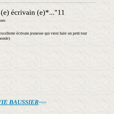
(e) écrivain (e)*..."11
bats
cellente écrivain jeunesse qui vient faire un petit tour
 monde)
VIE BAUSSIER
**!!!!!