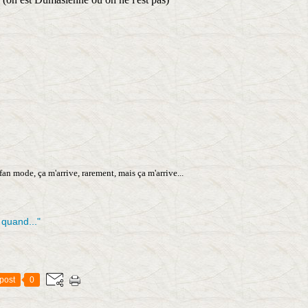
 fan mode, ça m'arrive, rarement, mais ça m'arrive...
 quand..."
post
0