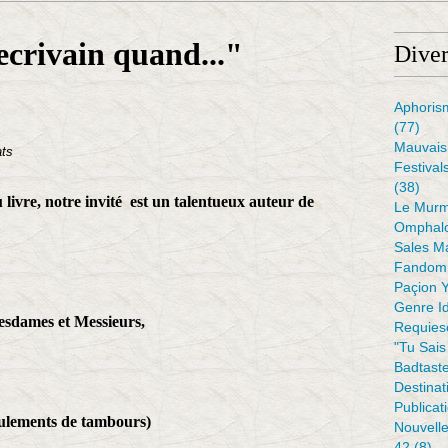
 ecrivain quand..."
Diver
Aphoris
(77)
Mauvais 
ats
Festival
(38)
 livre, notre invité est un talentueux auteur de
Le Murm
Omphal
Sales M
Fandom 
Paçion 
Genre I
sdames et Messieurs,
Requiesc
"tu Sais
Badtaste
Destinat
Publicat
ulements de tambours)
Nouvell
42
(8)