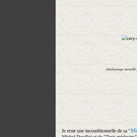
(étalonnage surveillé 
Ma
Je reste une inconditionnelle de sa "
Michel Deville) et de "Trois médecins"