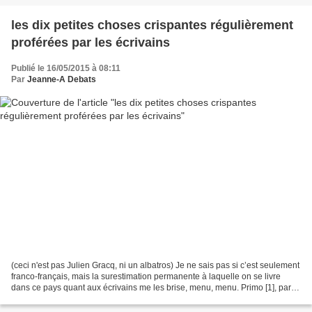
les dix petites choses crispantes régulièrement
proférées par les écrivains
Publié le 16/05/2015 à 08:11
Par
Jeanne-A Debats
(ceci n'est pas Julien Gracq, ni un albatros) Je ne sais pas si c’est seulement
franco-français, mais la surestimation permanente à laquelle on se livre
dans ce pays quant aux écrivains me les brise, menu, menu. Primo [1], parce
qu’elle est totalement...