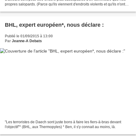
propres salopards. (Parce qu'ils viennent d'endroits violents et qu'ils n'ont
pas survécu pour rien, parce...
BHL, expert européen*, nous déclare :
Publié le 01/09/2015 à 13:00
Par
Jeanne-A Debats
"Les terroristes de Daech sont juste bons à faire les fiers-à-bras devant
l'objectif"* (BHL, aux Thermopyles) * Ben, il s'y connait au moins, là.