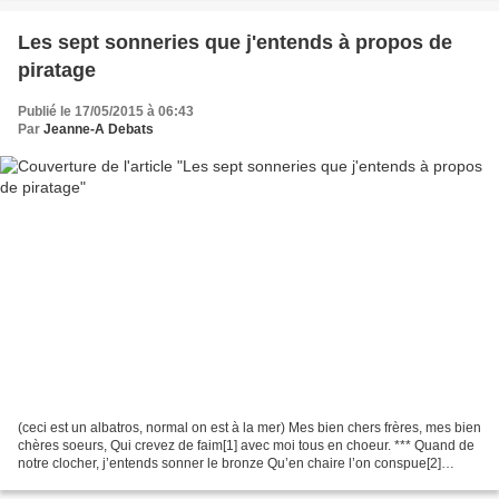
Les sept sonneries que j'entends à propos de
piratage
Publié le 17/05/2015 à 06:43
Par
Jeanne-A Debats
(ceci est un albatros, normal on est à la mer) Mes bien chers frères, mes bien
chères soeurs, Qui crevez de faim[1] avec moi tous en choeur. *** Quand de
notre clocher, j’entends sonner le bronze Qu’en chaire l’on conspue[2]
l’infatigable gonze Qui jusque...