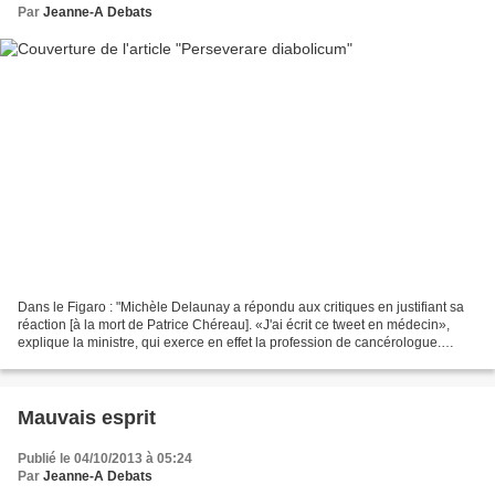
Par
Jeanne-A Debats
Dans le Figaro : "Michèle Delaunay a répondu aux critiques en justifiant sa
réaction [à la mort de Patrice Chéreau]. «J'ai écrit ce tweet en médecin»,
explique la ministre, qui exerce en effet la profession de cancérologue.
Selon elle, «tout médecin doit...
Mauvais esprit
Publié le 04/10/2013 à 05:24
Par
Jeanne-A Debats