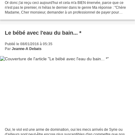
Or donc j'ai reçu ceci aujourd'hui et cela m'a BIEN énervée, parce que ce
n'est pas le premier, ni hélas le dernier dans le genre Ma réponse : "Chère
Madame, Cher monsieur, demander à un professionnel de payer pour
participer à un concours est la marque...
Le bébé avec l'eau du bain... *
Publié le 08/01/2016 à 05:35
Par
Jeanne-A Debats
Oui, le viol est une arme de domination, oui les mecs arrivés de Syrie ou
d'ailleurs sont peut-être encore plus susceptibles d'en commettre que nos