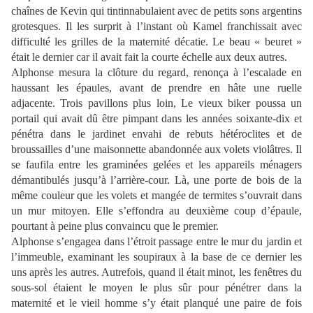
chaînes de Kevin qui tintinnabulaient avec de petits sons argentins
grotesques. Il les surprit à l’instant où Kamel franchissait avec
difficulté les grilles de la maternité décatie. Le beau « beuret »
était le dernier car il avait fait la courte échelle aux deux autres.
Alphonse mesura la clôture du regard, renonça à l’escalade en
haussant les épaules, avant de prendre en hâte une ruelle
adjacente. Trois pavillons plus loin, Le vieux biker poussa un
portail qui avait dû être pimpant dans les années soixante-dix et
pénétra dans le jardinet envahi de rebuts hétéroclites et de
broussailles d’une maisonnette abandonnée aux volets violâtres. Il
se faufila entre les graminées gelées et les appareils ménagers
démantibulés jusqu’à l’arrière-cour. Là, une porte de bois de la
même couleur que les volets et mangée de termites s’ouvrait dans
un mur mitoyen. Elle s’effondra au deuxième coup d’épaule,
pourtant à peine plus convaincu que le premier.
Alphonse s’engagea dans l’étroit passage entre le mur du jardin et
l’immeuble, examinant les soupiraux à la base de ce dernier les
uns après les autres. Autrefois, quand il était minot, les fenêtres du
sous-sol étaient le moyen le plus sûr pour pénétrer dans la
maternité et le vieil homme s’y était planqué une paire de fois