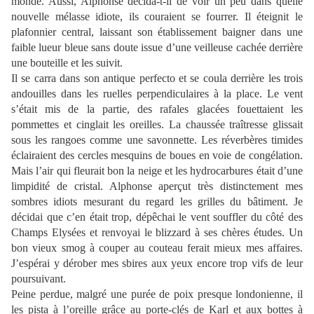
monde. Aussi, Alphonse décida-t-il de voir un peu dans quelle
nouvelle mélasse idiote, ils couraient se fourrer. Il éteignit le
plafonnier central, laissant son établissement baigner dans une
faible lueur bleue sans doute issue d’une veilleuse cachée derrière
une bouteille et les suivit.
Il se carra dans son antique perfecto et se coula derrière les trois
andouilles dans les ruelles perpendiculaires à la place. Le vent
s’était mis de la partie, des rafales glacées fouettaient les
pommettes et cinglait les oreilles. La chaussée traîtresse glissait
sous les rangoes comme une savonnette. Les réverbères timides
éclairaient des cercles mesquins de boues en voie de congélation.
Mais l’air qui fleurait bon la neige et les hydrocarbures était d’une
limpidité de cristal. Alphonse aperçut très distinctement mes
sombres idiots mesurant du regard les grilles du bâtiment. Je
décidai que c’en était trop, dépêchai le vent souffler du côté des
Champs Elysées et renvoyai le blizzard à ses chères études. Un
bon vieux smog à couper au couteau ferait mieux mes affaires.
J’espérai y dérober mes sbires aux yeux encore trop vifs de leur
poursuivant.
Peine perdue, malgré une purée de poix presque londonienne, il
les pista à l’oreille grâce au porte-clés de Karl et aux bottes à