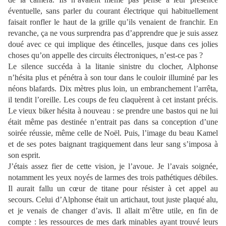
éventuelle, sans parler du courant électrique qui habituellement
faisait ronfler le haut de la grille qu’ils venaient de franchir. En
revanche, ça ne vous surprendra pas d’apprendre que je suis assez
doué avec ce qui implique des étincelles, jusque dans ces jolies
choses qu’on appelle des circuits électroniques, n’est-ce pas ?
Le silence succéda à la litanie sinistre du clocher, Alphonse
n’hésita plus et pénétra à son tour dans le couloir illuminé par les
néons blafards. Dix mètres plus loin, un embranchement l’arrêta,
il tendit l’oreille. Les coups de feu claquèrent à cet instant précis.
Le vieux biker hésita à nouveau : se prendre une bastos qui ne lui
était même pas destinée n’entrait pas dans sa conception d’une
soirée réussie, même celle de Noël. Puis, l’image du beau Kamel
et de ses potes baignant tragiquement dans leur sang s’imposa à
son esprit.
J’étais assez fier de cette vision, je l’avoue. Je l’avais soignée,
notamment les yeux noyés de larmes des trois pathétiques débiles.
Il aurait fallu un cœur de titane pour résister à cet appel au
secours. Celui d’Alphonse était un artichaut, tout juste plaqué alu,
et je venais de changer d’avis. Il allait m’être utile, en fin de
compte : les ressources de mes dark minables ayant trouvé leurs