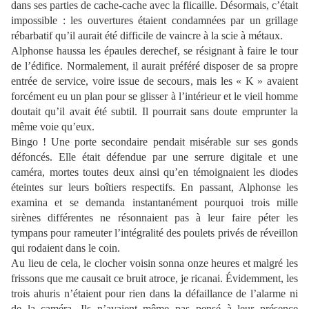
dans ses parties de cache-cache avec la flicaille. Désormais, c’était
impossible : les ouvertures étaient condamnées par un grillage
rébarbatif qu’il aurait été difficile de vaincre à la scie à métaux.
Alphonse haussa les épaules derechef, se résignant à faire le tour
de l’édifice. Normalement, il aurait préféré disposer de sa propre
entrée de service, voire issue de secours, mais les « K » avaient
forcément eu un plan pour se glisser à l’intérieur et le vieil homme
doutait qu’il avait été subtil. Il pourrait sans doute emprunter la
même voie qu’eux.
Bingo ! Une porte secondaire pendait misérable sur ses gonds
défoncés. Elle était défendue par une serrure digitale et une
caméra, mortes toutes deux ainsi qu’en témoignaient les diodes
éteintes sur leurs boîtiers respectifs. En passant, Alphonse les
examina et se demanda instantanément pourquoi trois mille
sirènes différentes ne résonnaient pas à leur faire péter les
tympans pour rameuter l’intégralité des poulets privés de réveillon
qui rodaient dans le coin.
Au lieu de cela, le clocher voisin sonna onze heures et malgré les
frissons que me causait ce bruit atroce, je ricanai. Évidemment, les
trois ahuris n’étaient pour rien dans la défaillance de l’alarme ni
de la caméra. Ils n’avaient même pas pensé à leur présence