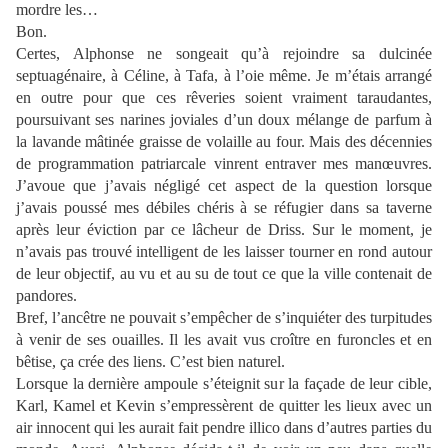
mordre les…
Bon.
Certes, Alphonse ne songeait qu’à rejoindre sa dulcinée
septuagénaire, à Céline, à Tafa, à l’oie même. Je m’étais arrangé
en outre pour que ces rêveries soient vraiment taraudantes,
poursuivant ses narines joviales d’un doux mélange de parfum à
la lavande mâtinée graisse de volaille au four. Mais des décennies
de programmation patriarcale vinrent entraver mes manœuvres.
J’avoue que j’avais négligé cet aspect de la question lorsque
j’avais poussé mes débiles chéris à se réfugier dans sa taverne
après leur éviction par ce lâcheur de Driss. Sur le moment, je
n’avais pas trouvé intelligent de les laisser tourner en rond autour
de leur objectif, au vu et au su de tout ce que la ville contenait de
pandores.
Bref, l’ancêtre ne pouvait s’empêcher de s’inquiéter des turpitudes
à venir de ses ouailles. Il les avait vus croître en furoncles et en
bêtise, ça crée des liens. C’est bien naturel.
Lorsque la dernière ampoule s’éteignit sur la façade de leur cible,
Karl, Kamel et Kevin s’empressèrent de quitter les lieux avec un
air innocent qui les aurait fait pendre illico dans d’autres parties du