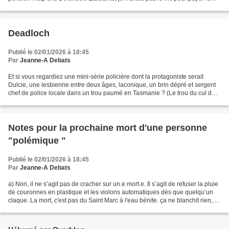
supplément du brutal changement...
Deadloch
Publié le 02/01/2026 à 18:45
Par
Jeanne-A Debats
Et si vous regardiez une mini-série policière dont la protagoniste serait
Dulcie, une lesbienne entre deux âges, laconique, un brin dépré et sergent
chef de police locale dans un trou paumé en Tasmanie ? (Le trou du cul de
l'Australie, elle-même le trou...
Notes pour la prochaine mort d'une personne
"polémique "
Publié le 02/01/2026 à 18:45
Par
Jeanne-A Debats
a) Non, il ne s’agit pas de cracher sur un.e mort.e. Il s’agit de refuser la pluie
de couronnes en plastique et les violons automatiques dès que quelqu’un
claque. La mort, c'est pas du Saint Marc à l'eau bénite. ça ne blanchit rien,
ne gomme rien et n’absout...