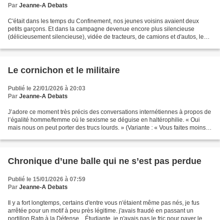
Par
Jeanne-A Debats
C'était dans les temps du Confinement, nos jeunes voisins avaient deux
petits garçons. Et dans la campagne devenue encore plus silencieuse
(délicieusement silencieuse), vidée de tracteurs, de camions et d'autos, leurs
cris résonnaient aussi clairs que...
Le cornichon et le militaire
Publié le 22/01/2026 à 20:03
Par
Jeanne-A Debats
J’adore ce moment très précis des conversations internétiennes à propos de
l’égalité homme/femme où le sexisme se déguise en haltérophilie. « Oui
mais nous on peut porter des trucs lourds. » (Variante : « Vous faites moins
les malines quand il faut ouvrir...
Chronique d’une balle qui ne s’est pas perdue
Publié le 15/01/2026 à 07:59
Par
Jeanne-A Debats
Il y a fort longtemps, certains d'entre vous n'étaient même pas nés, je fus
arrêtée pour un motif à peu près légitime. j'avais fraudé en passant un
portillon Ratp à la Défense... Étudiante, je n'avais pas le fric pour payer le