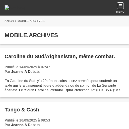
MENU
Accueil
» MOBILE.ARCHIVES
MOBILE.ARCHIVES
Caroline du Sud/Afghanistan, même combat.
Publié le 14/09/2025 à 07:47
Par
Jeanne-A Debats
En Caroline du Sud, y’a 20 républicains assez perchés pour soutenir un
texte qui ferait aisément figure d’addenda ou de spin off de La Servante
écarlate. Le “South Carolina Prenatal Equal Protection Act (H.B. 3537)” vise
à définir le fœtus comme « personne...
Tango & Cash
Publié le 10/09/2025 à 08:53
Par
Jeanne-A Debats