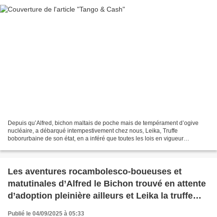
Depuis qu’Alfred, bichon maltais de poche mais de tempérament d’ogive
nucléaire, a débarqué intempestivement chez nous, Leika, Truffe
boborurbaine de son état, en a inféré que toutes les lois en vigueur
pouvaient joyeusement être révisées. C’est qu’Alfred,...
Les aventures rocambolesco-boueuses et
matutinales d’Alfred le Bichon trouvé en attente
d’adoption pleinière ailleurs et Leika la truffe
bobrurbaine.
Publié le 04/09/2025 à 05:33