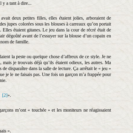
y a tant à dire...
vait deux petites filles, elles étaient jolies, arboraient de
des jupes colorées sous les blouses à carreaux qu’on portait
lles étaient gitanes. Le jeu dans la cour de récré était de
 air dégoûté avant de l’essuyer sur la blouse d’un copain en
r nom de famille.
laient la peste ou quelque chose d’affreux de ce style. Je ne
, mais je trouvais déjà qu’ils étaient odieux, les autres. Ma
 de disparaître dans la salle de lecture. Ça arrêtait le « jeu »
que je le ne faisais pas. Une fois un garçon m’a frappée pour
nie.
as
[2]
».
garçons m’ont « touchée » et les moniteurs ne réagissaient
ais ».