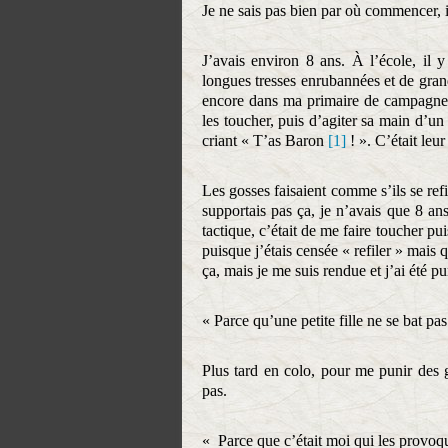
Je ne sais pas bien par où commencer, il 
J’avais environ 8 ans. À l’école, il y a
longues tresses enrubannées et de gran
encore dans ma primaire de campagne. E
les toucher, puis d’agiter sa main d’un
criant « T’as Baron
[1]
! ». C’était leu
Les gosses faisaient comme s’ils se refi
supportais pas ça, je n’avais que 8 ans
tactique, c’était de me faire toucher puis
puisque j’étais censée « refiler » mais 
ça, mais je me suis rendue et j’ai été pu
« Parce qu’une petite fille ne se bat p
Plus tard en colo, pour me punir des 
pas.
« Parce que c’était moi qui les provoqu