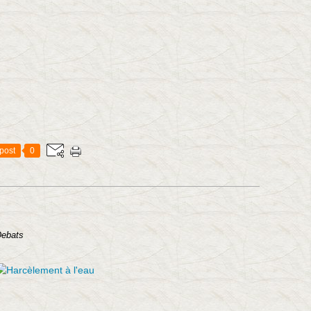
post
0
Debats