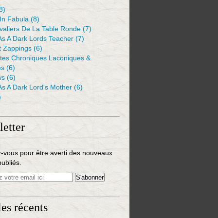
8)
 In Fabula
(8)
valiers De La Table Ronde
(7)
As A Dark Lords Teacher
(7)
t Zappings
(6)
ntes Chroniques Laconiques &
es
(6)
ws
(6)
As A Dark Lord's Mother
(6)
)
etter
-vous pour être averti des nouveaux
publiés.
les récents