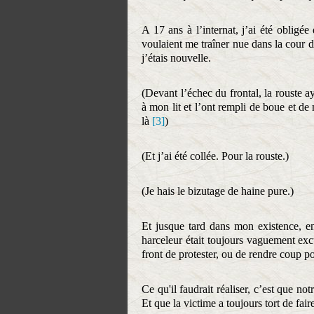
A 17 ans à l’internat, j’ai été obligé
voulaient me traîner nue dans la cour d
j’étais nouvelle.
(Devant l’échec du frontal, la rouste a
à mon lit et l’ont rempli de boue et de
là
[3]
)
(Et j’ai été collée. Pour la rouste.)
(Je hais le bizutage de haine pure.)
Et jusque tard dans mon existence, enc
harceleur était toujours vaguement excu
front de protester, ou de rendre coup p
Ce qu'il faudrait réaliser, c’est que no
Et que la victime a toujours tort de fair