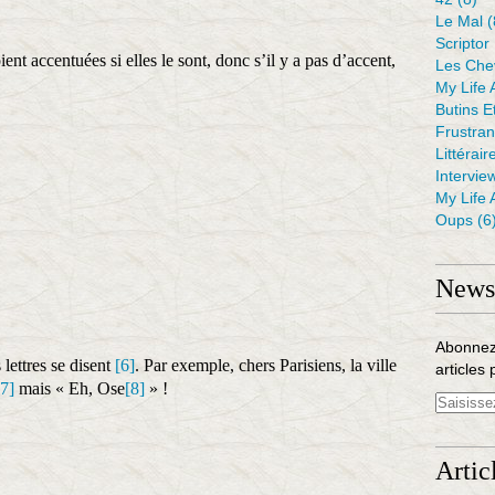
Le Mal
(
Scriptor
ent accentuées si elles le sont, donc s’il y a pas d’accent,
Les Che
My Life 
Butins E
Frustra
Littérair
Intervie
My Life 
Oups
(6
Newsl
Abonnez
s lettres se disent
[6]
. Par exemple, chers Parisiens, la ville
articles 
[7]
mais « Eh, Ose
[8]
» !
Artic