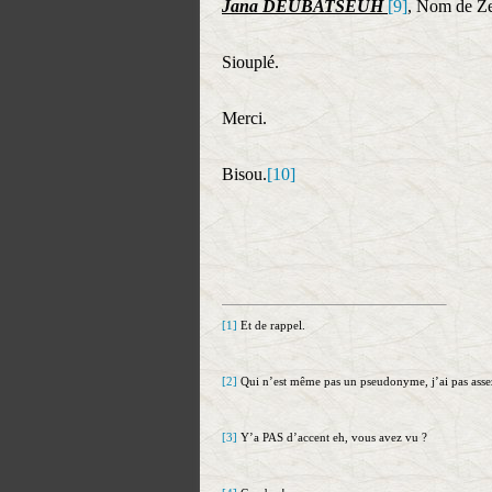
Jana DEUBATSEUH
[9]
, Nom de Ze
Siouplé.
Merci.
Bisou.
[10]
[1]
Et de rappel.
[2]
Qui n’est même pas un pseudonyme, j’ai pas asse
[3]
Y’a PAS d’accent eh, vous avez vu ?