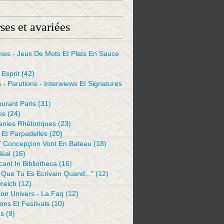
ses et avariées
mes - Jeux De Mots Et Plats En Sauce
Esprit
(42)
s - Parutions - Interwiews Et Signatures
urant Paris
(31)
os
(24)
anies Rhétoriques
(23)
Et Parpadelles
(20)
Y Concepçion Vont En Bateau
(18)
déal
(16)
ant In Bibliotheca
(16)
 Que Tu Es Écrivain Quand..."
(12)
reich
(12)
ion Univers - La Faq
(12)
ions Et Festivals
(10)
es
(9)