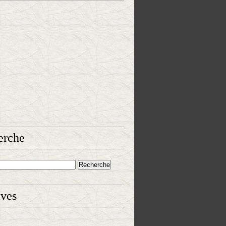
erche
ives