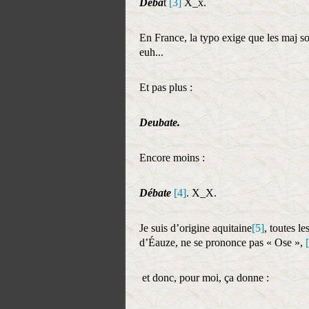
Déba
t
[3]
X_x.
En France, la typo exige que les maj soi
euh...
Et pas plus :
Deubate.
Encore moins :
Débate
[4]
. X_X.
Je suis d’origine aquitaine
[5]
, toutes le
d’Éauze, ne se prononce pas « Ose »,
et donc, pour moi, ça donne :