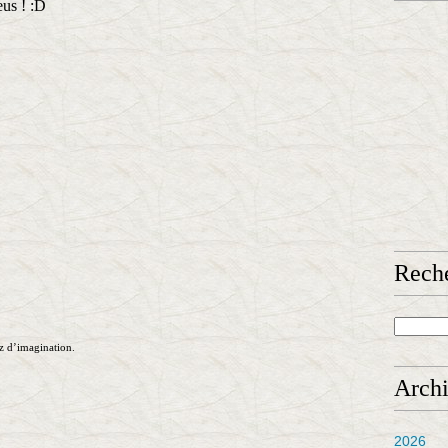
us ! :D
Rech
z d’imagination.
Arch
2026