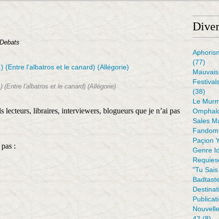
Diver
 Debats
Aphoris
(77)
Mauvais 
Festival
) (Entre l'albatros et le canard) (Allégorie)
(38)
Le Murm
s lecteurs, libraires, interviewers, blogueurs que je n’ai pas
Omphal
Sales M
Fandom 
Paçion 
pas :
Genre I
Requiesc
"tu Sais
Badtaste
Destinat
Publicat
Nouvell
42
(8)