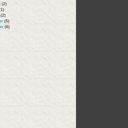
t
(2)
(1)
(2)
er
(5)
er
(6)