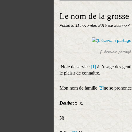
Le nom de la grosse
Publié le
11 novembre 2015
par Jeanne-A
(L'écrivain partagé.
Note de service
[1]
à l’usage des gentil
le plaisir de connaître.
Mon nom de famille
[2]
ne se prononce 
Deubat
x_x.
Ni :