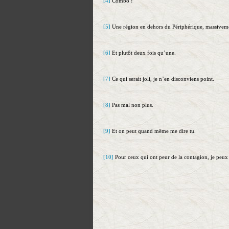
[4]
Combo !
[5]
Une région en dehors du Périphérique, massiveme
[6]
Et plutôt deux fois qu’une.
[7]
Ce qui serait joli, je n’en disconviens point.
[8]
Pas mal non plus.
[9]
Et on peut quand même me dire tu.
[10]
Pour ceux qui ont peur de la contagion, je peux 