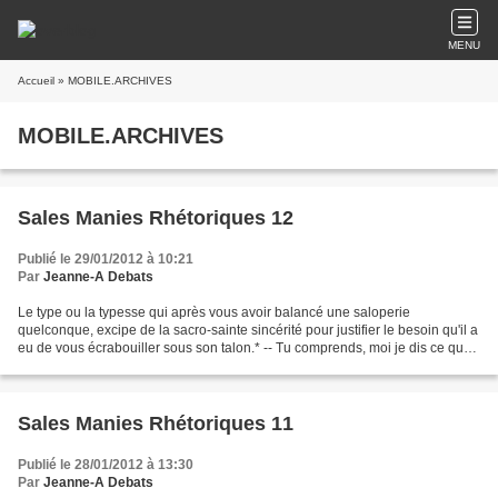
MENU
Accueil
» MOBILE.ARCHIVES
MOBILE.ARCHIVES
Sales Manies Rhétoriques 12
Publié le 29/01/2012 à 10:21
Par
Jeanne-A Debats
Le type ou la typesse qui après vous avoir balancé une saloperie
quelconque, excipe de la sacro-sainte sincérité pour justifier le besoin qu'il a
eu de vous écrabouiller sous son talon.* -- Tu comprends, moi je dis ce que
je pense. -- Ok. Et t'es obligé...
Sales Manies Rhétoriques 11
Publié le 28/01/2012 à 13:30
Par
Jeanne-A Debats