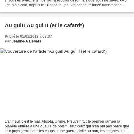
si vous en aviez le temps, tant il est clair désormais que vous ne savez PAS
lire. Mais cela, depuis le " Casse-toi, pauvre conne !"* lancé avec tant de
panache à la Princesse...
Au gui!! Au gui !! (et le cafard*)
Publié le 01/01/2012 à 08:37
Par
Jeanne-A Debats
L'an neuf, c’est le mal. Absolu. Ultime. Preuve n°1 : le premier janvier la
planète entière a une gueule de bois**, sauf ceux qui n’en ont pas parce que
leur pays gémit sous les coups d’une guerre civile ou non, les beignes d’un