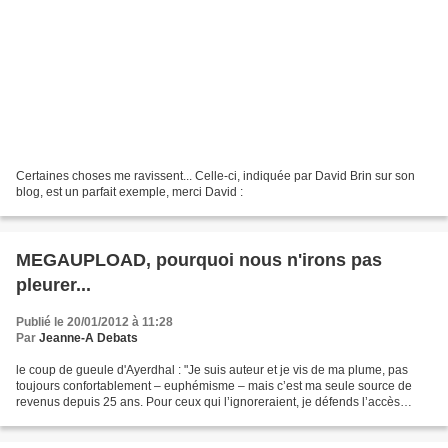
Certaines choses me ravissent... Celle-ci, indiquée par David Brin sur son
blog, est un parfait exemple, merci David :
MEGAUPLOAD, pourquoi nous n'irons pas
pleurer...
Publié le 20/01/2012 à 11:28
Par
Jeanne-A Debats
le coup de gueule d'Ayerdhal : "Je suis auteur et je vis de ma plume, pas
toujours confortablement – euphémisme – mais c’est ma seule source de
revenus depuis 25 ans. Pour ceux qui l’ignoreraient, je défends l’accès
illimité à la culture pour tout le...