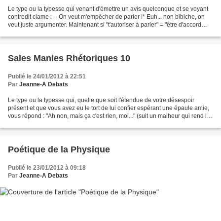
Le type ou la typesse qui venant d'émettre un avis quelconque et se voyant
contredit clame : -- On veut m'empêcher de parler !* Euh... non bibiche, on
veut juste argumenter. Maintenant si "t'autoriser à parler" = "être d'accord
avec toi" ou "la fermer",...
Sales Manies Rhétoriques 10
Publié le 24/01/2012 à 22:51
Par
Jeanne-A Debats
Le type ou la typesse qui, quelle que soit l'étendue de votre désespoir
présent et que vous avez eu le tort de lui confier espérant une épaule amie,
vous répond : "Ah non, mais ça c'est rien, moi..." (suit un malheur qui rend le
vôtre si minuscule que...
Poétique de la Physique
Publié le 23/01/2012 à 09:18
Par
Jeanne-A Debats