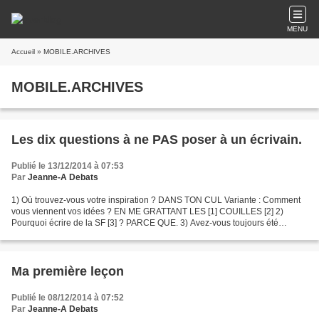
MENU
Accueil
» MOBILE.ARCHIVES
MOBILE.ARCHIVES
Les dix questions à ne PAS poser à un écrivain.
Publié le 13/12/2014 à 07:53
Par
Jeanne-A Debats
1) Où trouvez-vous votre inspiration ? DANS TON CUL Variante : Comment
vous viennent vos idées ? EN ME GRATTANT LES [1] COUILLES [2] 2)
Pourquoi écrire de la SF [3] ? PARCE QUE. 3) Avez-vous toujours été
écrivain ? Non, j'ai commencé par apprendre à lire...
Ma première leçon
Publié le 08/12/2014 à 07:52
Par
Jeanne-A Debats