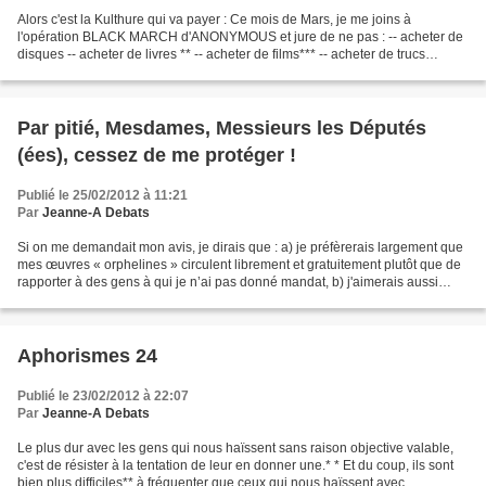
Alors c'est la Kulthure qui va payer : Ce mois de Mars, je me joins à
l'opération BLACK MARCH d'ANONYMOUS et jure de ne pas : -- acheter de
disques -- acheter de livres ** -- acheter de films*** -- acheter de trucs
techies comme j'aime**** et je rajoute...
Par pitié, Mesdames, Messieurs les Députés
(ées), cessez de me protéger !
Publié le 25/02/2012 à 11:21
Par
Jeanne-A Debats
Si on me demandait mon avis, je dirais que : a) je préfèrerais largement que
mes œuvres « orphelines » circulent librement et gratuitement plutôt que de
rapporter à des gens à qui je n’ai pas donné mandat, b) j'aimerais aussi
avoir mon mot à dire sur...
Aphorismes 24
Publié le 23/02/2012 à 22:07
Par
Jeanne-A Debats
Le plus dur avec les gens qui nous haïssent sans raison objective valable,
c'est de résister à la tentation de leur en donner une.* * Et du coup, ils sont
bien plus difficiles** à fréquenter que ceux qui nous haïssent avec