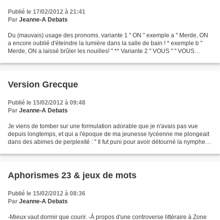
Publié le 17/02/2012 à 21:41
Par
Jeanne-A Debats
Du (mauvais) usage des pronoms. variante 1 " ON " exemple a " Merde, ON
a encore oublié d'éteindre la lumière dans la salle de bain ! * exemple b "
Merde, ON a laissé brûler les nouilles! " ** Variante 2 " VOUS " " VOUS
passez votre temps à dire du mal...
Version Grecque
Publié le 15/02/2012 à 09:48
Par
Jeanne-A Debats
Je viens de tomber sur une formulation adorable que je n'avais pas vue
depuis longtemps, et qui a l'époque de ma jeunesse lycéenne me plongeait
dans des abimes de perplexité : " Il fut puni pour avoir détourné la nymphe
Bidulle de ses devoirs...* " ......
Aphorismes 23 & jeux de mots
Publié le 15/02/2012 à 08:36
Par
Jeanne-A Debats
-Mieux vaut dormir que courir. -À propos d'une controverse littéraire à Zone