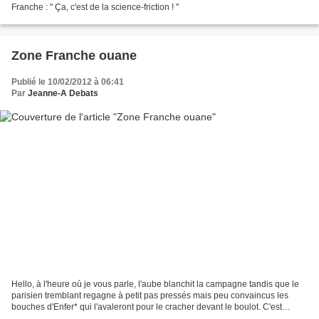
Franche : " Ça, c'est de la science-friction ! "
Zone Franche ouane
Publié le 10/02/2012 à 06:41
Par
Jeanne-A Debats
Hello, à l'heure où je vous parle, l'aube blanchit la campagne tandis que le
parisien tremblant regagne à petit pas pressés mais peu convaincus les
bouches d'Enfer* qui l'avaleront pour le cracher devant le boulot. C'est
vendredi, c'est pas ravis au lit.(hum)...