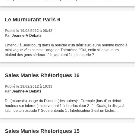
d'excellentes ROV*** ** C'est...
Le Murmurant Paris 6
Publié le 19/02/2012 à 08:42
Par
Jeanne-A Debats
Entendu à Beaubourg dans la bouche d'un délicieux jeune homme blond à
mini vague vêtu comme l'ange de Théorème. "Oui, enfin si les auteurs
étaient des gens sérieux..." Ils auraient fait plomberie ?
Sales Manies Rhétoriques 16
Publié le 18/02/2012 à 10:33
Par
Jeanne-A Debats
Du (mauvais) usage du Pseudo (des autres)*. Exemple (lors d'un débat
houleux sur internet). Intervenant 1 à Interlocuteur 2 : "-- Ouais, tu dis ça à
l'abri de ton pseudo !" Sous-entendu 1 : Interlocuteur 2 est un lâche,
fourbement dissimulé sous son pseudo,...
Sales Manies Rhétoriques 15