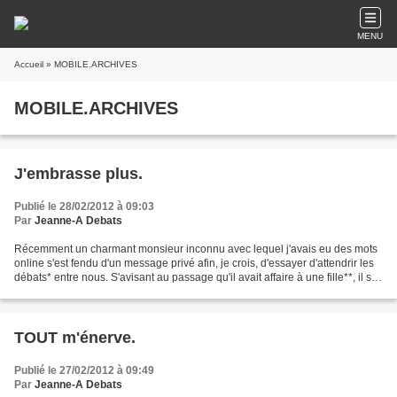
MENU
Accueil
» MOBILE.ARCHIVES
MOBILE.ARCHIVES
J'embrasse plus.
Publié le 28/02/2012 à 09:03
Par
Jeanne-A Debats
Récemment un charmant monsieur inconnu avec lequel j'avais eu des mots
online s'est fendu d'un message privé afin, je crois, d'essayer d'attendrir les
débats* entre nous. S'avisant au passage qu'il avait affaire à une fille**, il se
fend en fin de bafouille......
TOUT m'énerve.
Publié le 27/02/2012 à 09:49
Par
Jeanne-A Debats