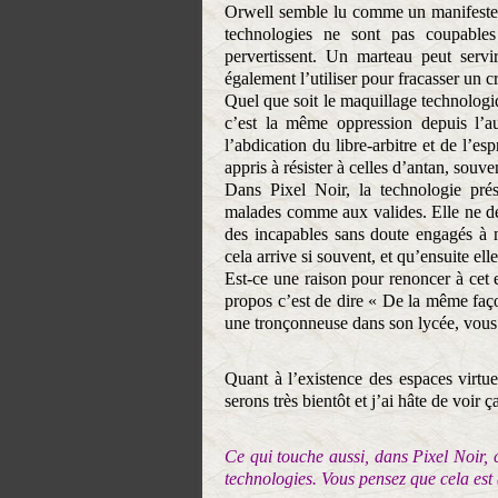
Orwell semble lu comme un manifeste c
technologies ne sont pas coupables
pervertissent. Un marteau peut servi
également l’utiliser pour fracasser un c
Quel que soit le maquillage technologi
c’est la même oppression depuis l’au
l’abdication du libre-arbitre et de l’es
appris à résister à celles d’antan, souv
Dans Pixel Noir, la technologie prés
malades comme aux valides. Elle ne dev
des incapables sans doute engagés à m
cela arrive si souvent, et qu’ensuite ell
Est-ce une raison pour renoncer à cet
propos c’est de dire « De la même faço
une tronçonneuse dans son lycée, vous 
Quant à l’existence des espaces virtue
serons très bientôt et j’ai hâte de voir ç
Ce qui touche aussi, dans Pixel Noir,
technologies. Vous pensez que cela est