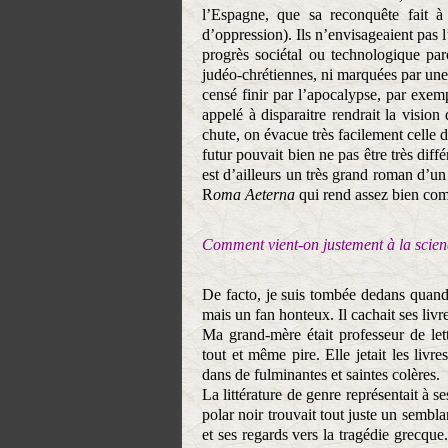
l’Espagne, que sa reconquête fait 
d’oppression). Ils n’envisageaient pas
progrès sociétal ou technologique pa
judéo-chrétiennes, ni marquées par une
censé finir par l’apocalypse, par exemp
appelé à disparaitre rendrait la vision
chute, on évacue très facilement celle
futur pouvait bien ne pas être très dif
est d’ailleurs un très grand roman d’un
R
oma Aeterna
qui rend assez bien comp
Comment vient-on justement à la scienc
De facto, je suis tombée dedans quand 
mais un fan honteux. Il cachait ses livre
Ma grand-mère était professeur de lett
tout et même pire. Elle jetait les livr
dans de fulminantes et saintes colères.
La littérature de genre représentait à 
polar noir trouvait tout juste un sembla
et ses regards vers la tragédie grecqu