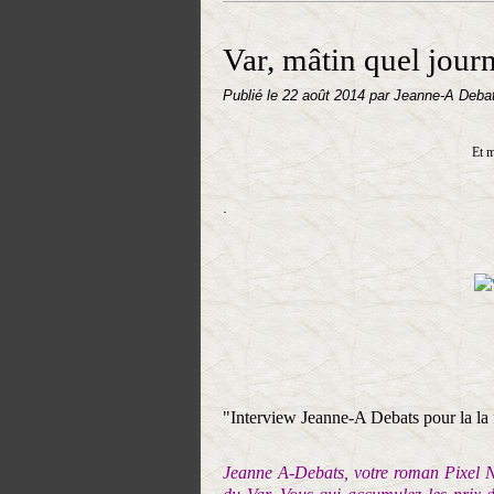
Var, mâtin quel journ
Publié le
22 août 2014
par Jeanne-A Deba
Et m
.
"Interview Jeanne-A Debats pour la la f
Jeanne A-Debats, votre roman Pixel Noi