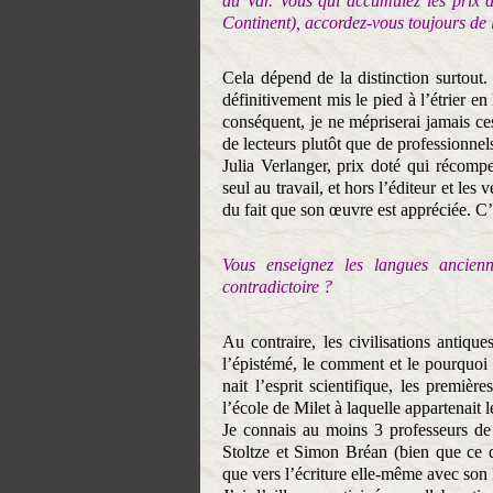
du Var. Vous qui accumulez les prix 
Continent), accordez-vous toujours de 
Cela dépend de la distinction surtout.
définitivement mis le pied à l’étrier en
conséquent, je ne mépriserai jamais ce
de lecteurs plutôt que de professionnel
Julia Verlanger, prix doté qui récomp
seul au travail, et hors l’éditeur et les 
du fait que son œuvre est appréciée. C’
Vous enseignez les langues ancienn
contradictoire ?
Au contraire, les civilisations antique
l’épistémé, le comment et le pourquoi
nait l’esprit scientifique, les premiè
l’école de Milet à laquelle appartenait 
Je connais au moins 3 professeurs de l
Stoltze et Simon Bréan (bien que ce de
que vers l’écriture elle-même avec son 