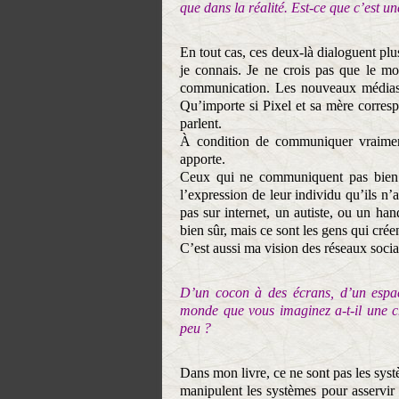
que dans la réalité. Est-ce que c’est 
En tout cas, ces deux-là dialoguent pl
je connais. Je ne crois pas que le m
communication. Les nouveaux médias o
Qu’importe si Pixel et sa mère corres
parlent.
À condition de communiquer vraiment
apporte.
Ceux qui ne communiquent pas bien da
l’expression de leur individu qu’ils n’
pas sur internet, un autiste, ou un han
bien sûr, mais ce sont les gens qui cré
C’est aussi ma vision des réseaux sociau
D’un cocon à des écrans, d’un espac
monde que vous imaginez a-t-il une ch
peu ?
Dans mon livre, ce ne sont pas les sys
manipulent les systèmes pour asservi