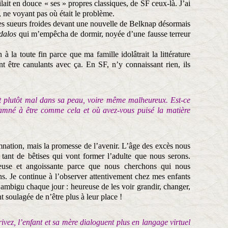
ait en douce « ses » propres classiques, de SF ceux-là. J’ai
 ne voyant pas où était le problème.
es sueurs froides devant une nouvelle de Belknap désormais
dalos
qui m’empêcha de dormir, noyée d’une fausse terreur
n à la toute fin parce que ma famille idolâtrait la littérature
nt être canulants avec ça. En SF, n’y connaissant rien, ils
t plutôt mal dans sa peau, voire même malheureux. Est-ce
damné à être comme cela et où avez-vous puisé la matière
nation, mais la promesse de l’avenir. L’âge des excès nous
tant de bêtises qui vont former l’adulte que nous serons.
euse et angoissante parce que nous cherchons qui nous
. Je continue à l’observer attentivement chez mes enfants
mbigu chaque jour : heureuse de les voir grandir, changer,
t soulagée de n’être plus à leur place !
vez, l’enfant et sa mère dialoguent plus en langage virtuel