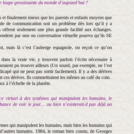
une loupe grossissante du monde d’aujourd’hui ?
us et finalement mieux que les parents et enfants moyens que
ode de communication soit un problème dès lors qu’il y a
ffrent seulement une plus grande facilité aux échanges.
pondent par sms ou conversation virtuelle pourvu qu’ils SE
, mais là c’est l’auberge espagnole, on reçoit ce qu’on
ns la vraie vie, y trouvent parfois l’écrin nécessaire à
auraient pu trouver ailleurs (Un sourd, par exemple, ne l’est
dicapé qui ne peut pas sortir facilement). Il y a des dérives
ent ces dérives. Ils commettraient les mêmes au café du coin.
x à l’échelle de la planète.
e virtuel à des systèmes qui manipulent les humains, le
ance de voir le jour… ou bien n’existerait-il pas déjà un
tèmes qui manipulent les humains, mais bien les humains qui
r d’autres humains. 1984, le roman bien connu, de Georges