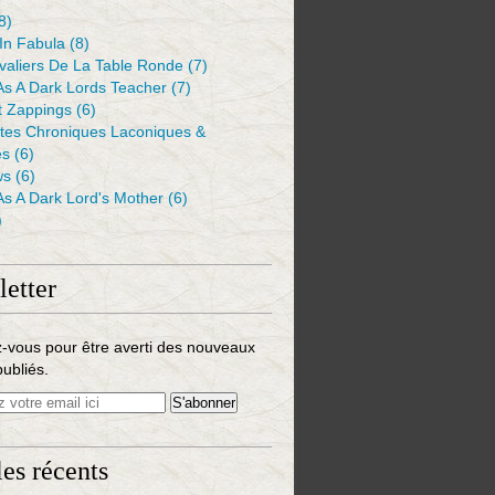
8)
 In Fabula
(8)
valiers De La Table Ronde
(7)
As A Dark Lords Teacher
(7)
t Zappings
(6)
ntes Chroniques Laconiques &
es
(6)
ws
(6)
As A Dark Lord's Mother
(6)
)
etter
-vous pour être averti des nouveaux
publiés.
les récents