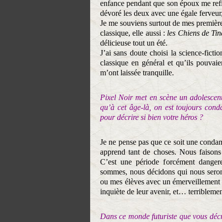
enfance pendant que son époux me refil
dévoré les deux avec une égale ferveur,
Je me souviens surtout de mes premièr
classique, elle aussi :
les Chiens de Tin
délicieuse tout un été.
J’ai sans doute choisi la science-fictio
classique en général et qu’ils pouvaie
m’ont laissée tranquille.
Pixel Noir met en scène un adolescen
qu’à cet âge-là, on est toujours con
pour décrire si bien votre héros ?
Je ne pense pas que ce soit une condam
apprend tant de choses. Nous faisons 
C’est une période forcément danger
sommes, nous décidons qui nous serons
ou mes élèves avec un émerveillement a
inquiète de leur avenir, et… terriblemen
Dans ce monde futuriste que vous décri