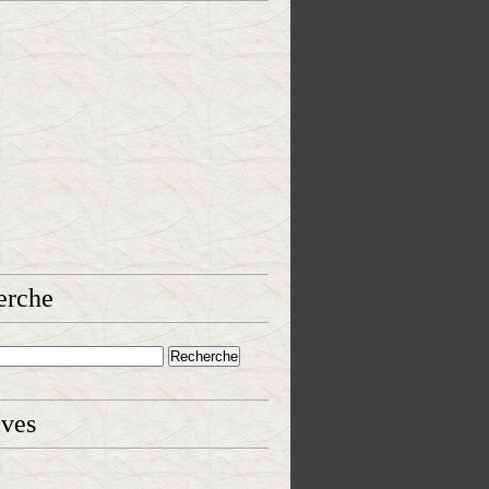
erche
ives