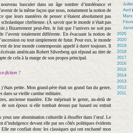
Juille
à nouveau basculer dans un âge sombre d’intolérance et
Avril
 l’avenir de la même façon que nous, notamment la notion de
Mars
rce que leurs manières de penser n’étaient absolument pas
Févri
 scholastique chrétienne. (À savoir que le monde n’était pas
Janvi
le.) Bizarrement peut-être, le fait que l’univers ne soit pas
2025
 de l’avenir totalement différente. En évacuant la notion de
2020
 d’ascension ou tout simplement de futur. Pour eux, le monde
2019
férent de leur monde contemporain appelé à durer toujours. Il
2018
 écrivain américain Robert Silverberg qui répond au titre de
2017
te de cela à la marge de son propos principal.
2016
2015
e-fiction ?
2014
2013
2012
j’étais petite. Mon grand-père était un grand fan du genre,
2011
s dans sa vieille cantine militaire.
res, ancienne manière. Elle méprisait le genre, au-delà de
es de son époux si elle tombait dessus par hasard ou entrait
ses yeux une abomination culturelle à étouffer dans l’œuf. Le
nt d’indulgence devant elle par ses côtés politiques évidents
e. Elle me confiait donc les classiques qui ont enchanté mon