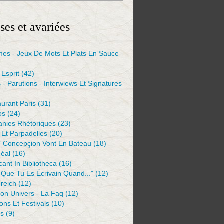
ses et avariées
mes - Jeux De Mots Et Plats En Sauce
Esprit
(42)
s - Parutions - Interwiews Et Signatures
urant Paris
(31)
os
(24)
anies Rhétoriques
(23)
Et Parpadelles
(20)
Y Concepçion Vont En Bateau
(18)
déal
(16)
ant In Bibliotheca
(16)
 Que Tu Es Écrivain Quand..."
(12)
reich
(12)
ion Univers - La Faq
(12)
ions Et Festivals
(10)
es
(9)