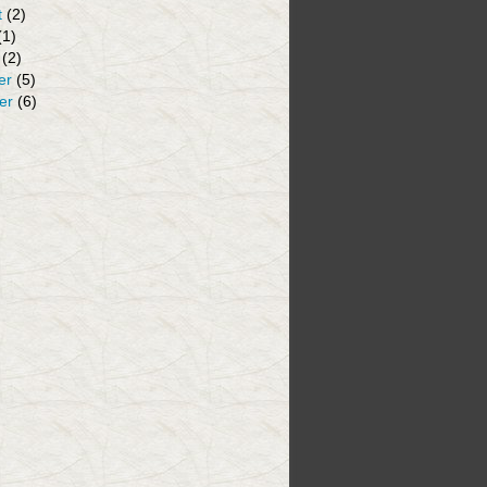
t
(2)
(1)
(2)
er
(5)
er
(6)