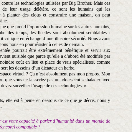
ontre les technologies utilisées par Big Brother. Mais ces
 de leur usage délétère, ce sont les humains qui les
r à planter des clous et construire une maison, on peut
râne.
que que prend l’oppression humaine sur les autres humains,
be des temps, les ficelles sont absolument semblables :
prit critique en échange d’une illusoire sécurité. Nous avons
enons-nous en pour résister à celles de demain.
entée pourrait être extrêmement bénéfique et servir aux
ient nuisible que parce qu’elle a d’abord été modifiée par
oindre coût en lieu et place de vrais spécialistes, comme
e sert les desseins d’un dictateur en herbe.
 espace virtuel ? Ça n’est absolument pas mon propos. Mon
n que vous ne laisseriez pas un adolescent se balader avec
devez surveiller l’usage de ces technologies. »
ls, elle est à peine en dessous de ce que je décris, nous y
a.
 c’est votre capacité à parler d’humanité dans un monde de
 (encore) compatible ?