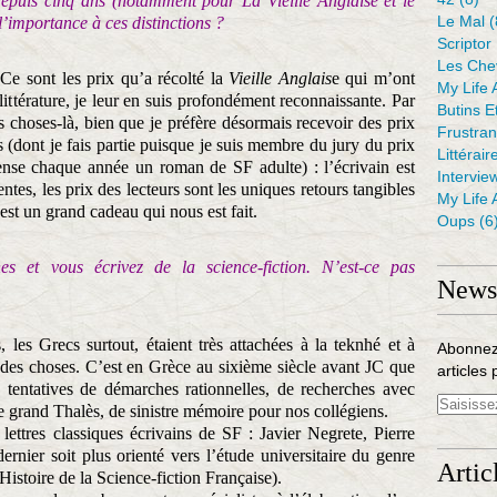
depuis cinq ans (notamment pour La Vieille Anglaise et le
Le Mal
(
l’importance à ces distinctions ?
Scriptor
Les Che
 Ce sont les prix qu’a récolté la
Vieille Anglais
e qui m’ont
My Life 
 littérature, je leur en suis profondément reconnaissante. Par
Butins E
s choses-là, bien que je préfère désormais recevoir des prix
Frustra
s (dont je fais partie puisque je suis membre du jury du prix
Littérair
ense chaque année un roman de SF adulte) : l’écrivain est
Intervie
ventes, les prix des lecteurs sont les uniques retours tangibles
My Life 
est un grand cadeau qui nous est fait.
Oups
(6
es et vous écrivez de la science-fiction. N’est-ce pas
Newsl
s, les Grecs surtout, étaient très attachées à la teknhé et à
Abonnez
 des choses. C’est en Grèce au sixième siècle avant JC que
articles 
res tentatives de démarches rationnelles, de recherches avec
le grand Thalès, de sinistre mémoire pour nos collégiens.
ettres classiques écrivains de SF : Javier Negrete, Pierre
rnier soit plus orienté vers l’étude universitaire du genre
Artic
Histoire de la Science-fiction Française).