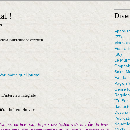
al !
Diver
ts
Aphoris
(77)
erci au journaliste de Var matin
Mauvais 
Festival
(38)
Le Murm
Omphal
Sales M
Fandom 
Paçion 
Genre I
Requiesc
L'interview intégrale
"tu Sais
Badtaste
ête du livre du var
Destinat
Publicat
Nouvell
r est en lice pour le prix des lecteurs de la Fête du livre
42
(8)