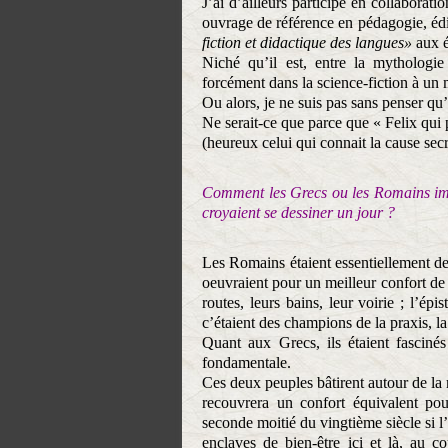
J’ai d’ailleurs participé en collaborat
ouvrage de référence en pédagogie, édi
fiction et didactique des langues»
aux é
Niché qu’il est, entre la mythologie
forcément dans la science-fiction à u
Ou alors, je ne suis pas sans penser qu
Ne serait-ce que parce que « Felix qui
(heureux celui qui connait la cause secr
Comment les Grecs ou les Romains imag
croyaient se dessiner un jour ?
Les Romains étaient essentiellement des 
oeuvraient pour un meilleur confort de 
routes, leurs bains, leur voirie ; l’ép
c’étaient des champions de la praxis, la
Quant aux Grecs, ils étaient fasciné
fondamentale.
Ces deux peuples bâtirent autour de la
recouvrera un confort équivalent pou
seconde moitié du vingtième siècle si 
enclaves de bien-être ici et là, au 