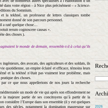
ion avec de nombreux autres spécialistes à l’élaboration d’un
té dans votre région – à Nice plus précisément –
« Science-
ditions du Somnium.
 et la tekhné, un professeur de lettres classiques tombe
n moment donné de son parcours personnel.
’il a raté quelque chose…
 potuit rerum cognoscere causas ».
ète des choses ).
inaient le monde de demain, ressemble-t-il à celui qu’ils
ingénieurs, des avocats, des agriculteurs et des soldats, ils
Rech
vie quotidienne, un empire éclairé et efficace, témoins leurs
istémé et la tekhné n’était pas vraiment leur problème, mais
 pratique des choses.
s par ce que nous appellerions de nos jours la recherche
 méditerranée un mode de vie qui après son effondrement ne
Arch
r la majeure partie de ses concitoyens qu’à partir de la
l’on considère l’Europe dans son ensemble (il y eut quelques
2026
cours des siècles, notamment la domination mauresque sur