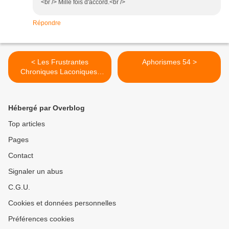
<br /> Mille fois d'accord.<br />
Répondre
< Les Frustrantes
Aphorismes 54 >
Chroniques Laconiques,
Honnêtes et Littéraires de
JAD 1
Hébergé par Overblog
Top articles
Pages
Contact
Signaler un abus
C.G.U.
Cookies et données personnelles
Préférences cookies