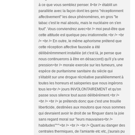
à ce que vous semblez penser. Il<br /> établit un
parallèle avec la façon dont les gens "réceptionnent
affectivement" les deux phénomènes, en gros "le
tabac c'est le mal absolu, mais le nucléaire on s'en
fout". Vous conviendrez avec<br /> moi peut-être que
cette attitude est quelque peu irrationnelle.<br /> <br
/> <br /> En outre, le même aphorisme prétend que
cette réception affective faussée a été
délibérémmment installée (et c'est là, je pense que
nous continuerons à être en désaccord) qu'il y'a une
pression<br /> morale exercée sur les fumeurs, une
espèce de puritanisme sanitaire du siècle qui
s'établit sur une drogue récréative parallèlemment à
toutes les horreurs et saloperies que nous ingérons
tous les<br /> jours INVOLONTAIREMENT et qu'on
passe sous silence tout aussi délibérément.<br />
<br /> <br /> je prétends donc que c'est une trouille
liberticide, destinées aux moutons que nous sommes
qui devraient avoir le droit de se flinguer dans la joie
sans regard moral sur "leurs mauvaises<br />
habitudes"^^<br /> <br /> <br /> Quant au danger des
centrales thermiques, de l'amiante etc etc, j'aurais pu