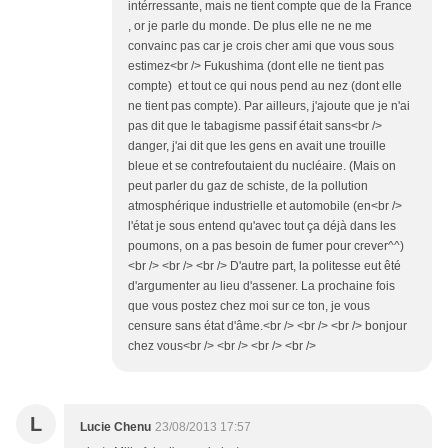
intérressante, mais ne tient compte que de la France
, or je parle du monde. De plus elle ne ne me
convainc pas car je crois cher ami que vous sous
estimez<br /> Fukushima (dont elle ne tient pas
compte) et tout ce qui nous pend au nez (dont elle
ne tient pas compte). Par ailleurs, j'ajoute que je n'ai
pas dit que le tabagisme passif était sans<br />
danger, j'ai dit que les gens en avait une trouille
bleue et se contrefoutaient du nucléaire. (Mais on
peut parler du gaz de schiste, de la pollution
atmosphérique industrielle et automobile (en<br />
l'état je sous entend qu'avec tout ça déjà dans les
poumons, on a pas besoin de fumer pour crever^^)
<br /> <br /> <br /> D'autre part, la politesse eut êté
d'argumenter au lieu d'assener. La prochaine fois
que vous postez chez moi sur ce ton, je vous
censure sans état d'âme.<br /> <br /> <br /> bonjour
chez vous<br /> <br /> <br /> <br />
L
Lucie Chenu
23/08/2013 17:57