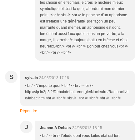
les choisir en effet mais je crois le nucléire mieux
symbolique et c'est là que j'aborderai mon dernier
point :<br /> <br /> <br /> le principe d'un aphorisme
est d'établir une généralité (de façon un peu
marrante quand même), un aphorisme est donc
forcément aussi faux que disons un proverbe, à la
marge, il sera<br /> toujours battu en brêche et c'est
heureux.<br /> <br /> <br /> Bonjour chez vous<br />
<br /> <br /> <br />
S
sylvain
24/08/2013 17:18
<br /> N'importe quoi !<br /> <br /> <br />
http://sfp.in2p3.fr/Debat/debat_energie/Nucleaire/Radioactivit
e/tabac.html<br /> <br /> <br /> <br /> <br /> <br /> <br />
Répondre
J
Jeanne-A Debats
24/08/2013 18:15
<br /> <br /> l'étude dont vous faites état est fort