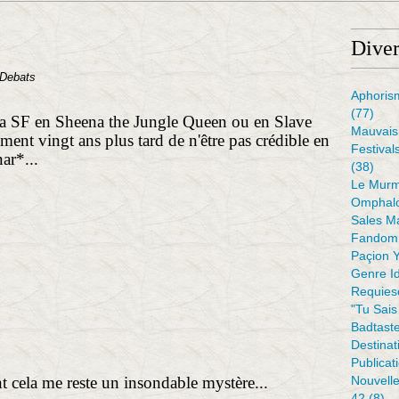
Diver
 Debats
Aphoris
(77)
a SF en Sheena the Jungle Queen ou en Slave
Mauvais 
ent vingt ans plus tard de n'être pas crédible en
Festival
ar*...
(38)
Le Murm
Omphal
Sales M
Fandom 
Paçion 
Genre I
Requiesc
"tu Sais
Badtaste
Destinat
Publicat
t cela me reste un insondable mystère...
Nouvell
42
(8)