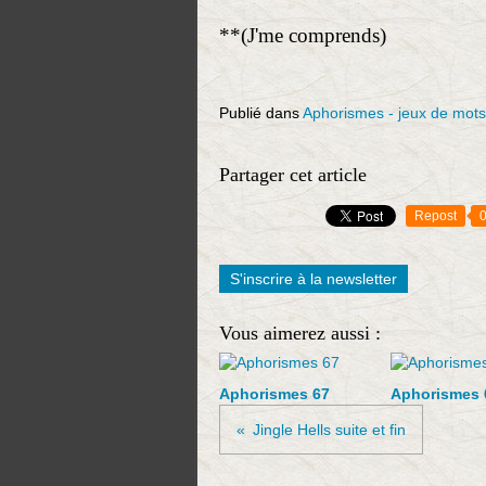
**(J'me comprends)
Publié dans
Aphorismes - jeux de mots
Partager cet article
Repost
S'inscrire à la newsletter
Vous aimerez aussi :
Aphorismes 67
Aphorismes 6
Jingle Hells suite et fin