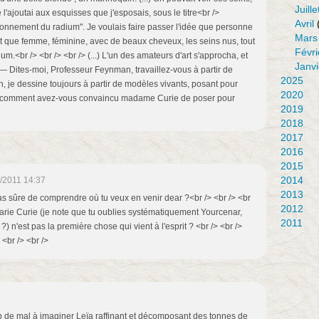
Juille
e l'ajoutai aux esquisses que j'esposais, sous le titre<br />
Avril
nnement du radium". Je voulais faire passer l'idée que personne
Mars
que femme, féminine, avec de beaux cheveux, les seins nus, tout
Févri
um.<br /> <br /> <br /> (...) L'un des amateurs d'art s'approcha, et
Janvi
— Dites-moi, Professeur Feynman, travaillez-vous à partir de
2025
n, je dessine toujours à partir de modèles vivants, posant pour
2020
 Et comment avez-vous convaincu madame Curie de poser pour
2019
2018
2017
2016
2015
2014
/2011 14:37
2013
pas sûre de comprendre où tu veux en venir dear ?<br /> <br /> <br
2012
rie Curie (je note que tu oublies systématiquement Yourcenar,
2011
?) n'est pas la première chose qui vient à l'esprit ? <br /> <br />
 <br /> <br />
 de mal à imaginer Leïa raffinant et décomposant des tonnes de