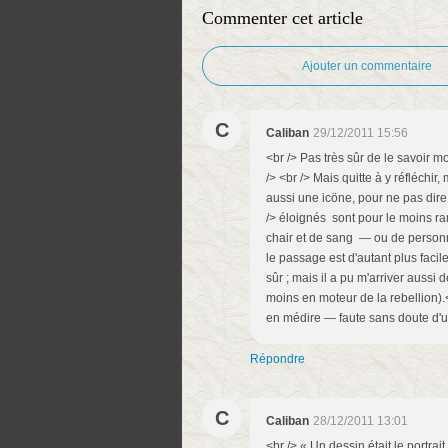
Commenter cet article
Ajouter un commentaire
C
Caliban
29/12/2011 15:56
<br /> Pas très sûr de le savoir mo
/> <br /> Mais quitte à y réfléchir
aussi une icöne, pour ne pas dire
/> éloignés sont pour le moins ra
chair et de sang — ou de person
le passage est d'autant plus faci
sûr ; mais il a pu m'arriver aussi
moins en moteur de la rebellion).<
en médire — faute sans doute d'un
Répondre
C
Caliban
28/12/2011 13:01
<br /> « Un dessin était le portrai