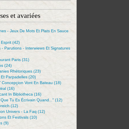
ses et avariées
mes - Jeux De Mots Et Plats En Sauce
Esprit
(42)
s - Parutions - Interwiews Et Signatures
urant Paris
(31)
os
(24)
anies Rhétoriques
(23)
Et Parpadelles
(20)
Y Concepçion Vont En Bateau
(18)
déal
(16)
ant In Bibliotheca
(16)
 Que Tu Es Écrivain Quand..."
(12)
reich
(12)
ion Univers - La Faq
(12)
ions Et Festivals
(10)
es
(9)