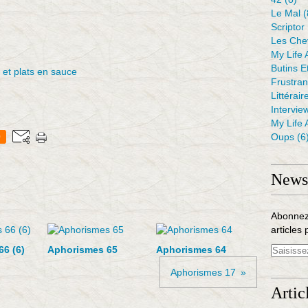
Le Mal
(
Scriptor
Les Che
My Life 
Butins E
 et plats en sauce
Frustra
Littérair
Intervie
My Life 
Oups
(6
0
Newsl
Abonnez
articles 
6 (6)
Aphorismes 65
Aphorismes 64
Aphorismes 17
Artic