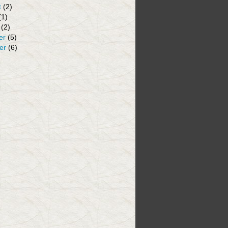
t
(2)
(1)
(2)
er
(5)
er
(6)