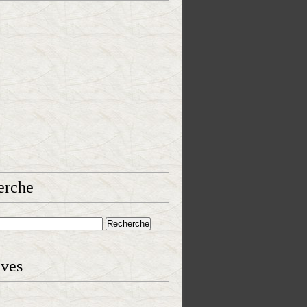
erche
ives