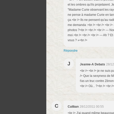
et les ombres qu'ils projetaient. J
"Madame Curie observant les rayo
ne pense à madame Curie en tant 
ça.<br /> Ils ne pensent qu'au radi
me demanda :<br /> <br /> <br /> 
photos ?<br /> <br /> <br /> — No
moi.<br /> <br /> <br /> — Ah ?
vous ? »<br />
Répondre
J
Jeanne-A Debats
28/12
<br /> <br /> je ne suis 
/> Que la sexyness de Ma
t'as un truc contre Zénon 
<br /> Où... ?<br /> <br />
C
Caliban
28/12/2011 00:55
<br /> J'ai quand même beaucoup