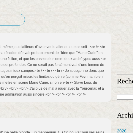
i-même, ou d'ailleurs d'avoir voulu aller ou que ce soit...<br /> <br
, ma réaction dérivait probablement de l'idée que "Marie Curie" est
 une fiction, et que les passerelles entre deux archétypes aussi<br
res et profondes. Ce ne serait pas forcément vrai d'une femme de
nages mieux campés.<br /> <br /> <br /> Je soupçonne donc que
le qu'on perçoit mieux les limites du génie (comme Feynman bien
Rech
 de mettre en scène Marie Curie, sinon en<br /> Slave Leïa, du
br /> <br /> <br /> J'ai plus de mal à jouer avec la Yourcenar, et à
e admiration aussi sincère.<br /> <br /> <br /> <br />
Arch
2026
t d'une belle blonde , un mannequin. (...) On pouvait voir ses seins,