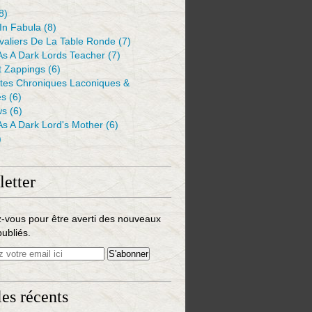
8)
 In Fabula
(8)
valiers De La Table Ronde
(7)
As A Dark Lords Teacher
(7)
t Zappings
(6)
ntes Chroniques Laconiques &
es
(6)
ws
(6)
As A Dark Lord's Mother
(6)
)
etter
-vous pour être averti des nouveaux
publiés.
les récents