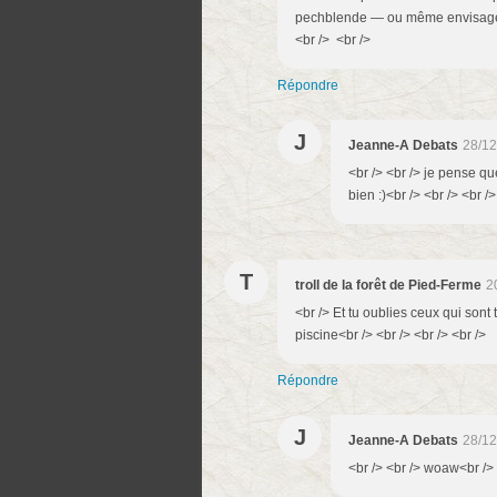
pechblende — ou même envisageant
<br /> <br />
Répondre
J
Jeanne-A Debats
28/12
<br /> <br /> je pense q
bien :)<br /> <br /> <br />
T
troll de la forêt de Pied-Ferme
2
<br /> Et tu oublies ceux qui son
piscine<br /> <br /> <br /> <br />
Répondre
J
Jeanne-A Debats
28/12
<br /> <br /> woaw<br /> 