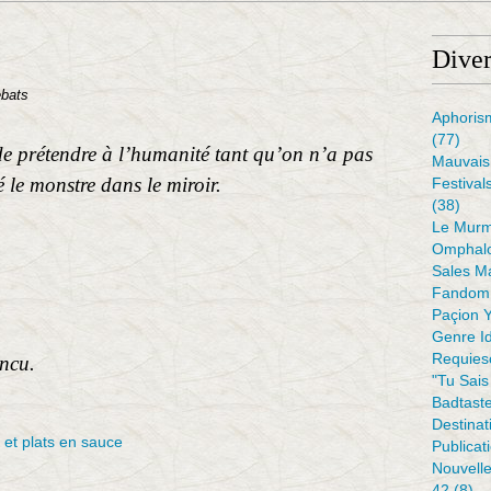
Diver
ebats
Aphoris
(77)
de prétendre à l’humanité tant qu’on n’a pas
Mauvais 
 le monstre dans le miroir.
Festival
(38)
Le Murm
Omphal
Sales M
Fandom 
Paçion 
Genre I
Requiesc
incu.
"tu Sais
Badtaste
Destinat
 et plats en sauce
Publicat
Nouvell
42
(8)