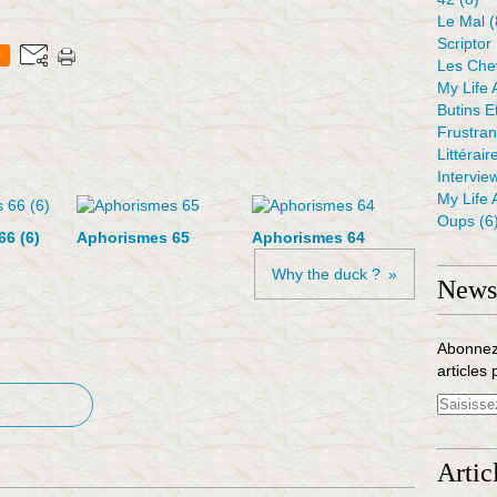
Le Mal
(
Scriptor
0
Les Che
My Life 
Butins E
Frustra
Littérair
Intervie
My Life 
Oups
(6
6 (6)
Aphorismes 65
Aphorismes 64
Why the duck ?
Newsl
Abonnez
articles 
Artic