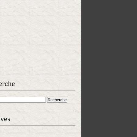
erche
ives