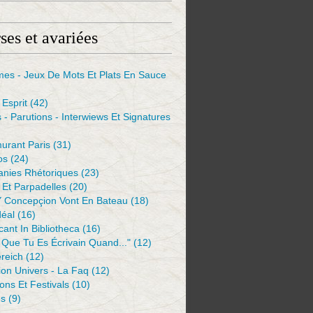
ses et avariées
mes - Jeux De Mots Et Plats En Sauce
Esprit
(42)
s - Parutions - Interwiews Et Signatures
urant Paris
(31)
os
(24)
anies Rhétoriques
(23)
Et Parpadelles
(20)
Y Concepçion Vont En Bateau
(18)
déal
(16)
ant In Bibliotheca
(16)
 Que Tu Es Écrivain Quand..."
(12)
reich
(12)
ion Univers - La Faq
(12)
ions Et Festivals
(10)
es
(9)