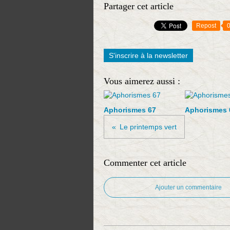
Partager cet article
Repost
S'inscrire à la newsletter
Vous aimerez aussi :
Aphorismes 67
Aphorismes 6
Le printemps vert
Commenter cet article
Ajouter un commentaire