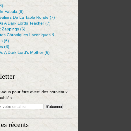
8)
 In Fabula
(8)
valiers De La Table Ronde
(7)
As A Dark Lords Teacher
(7)
t Zappings
(6)
ntes Chroniques Laconiques &
es
(6)
ws
(6)
As A Dark Lord's Mother
(6)
)
etter
-vous pour être averti des nouveaux
publiés.
les récents