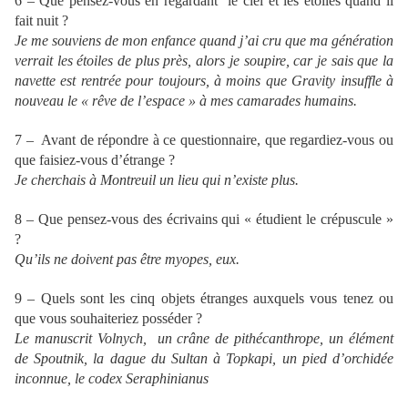
6 – Que pensez-vous en regardant le ciel et les étoiles quand il
fait nuit ?
Je me souviens de mon enfance quand j’ai cru que ma génération
verrait les étoiles de plus près, alors je soupire, car je sais que la
navette est rentrée pour toujours, à moins que Gravity insuffle à
nouveau le « rêve de l’espace » à mes camarades humains.
7 – Avant de répondre à ce questionnaire, que regardiez-vous ou
que faisiez-vous d’étrange ?
Je cherchais à Montreuil un lieu qui n’existe plus.
8 – Que pensez-vous des écrivains qui « étudient le crépuscule »
?
Qu’ils ne doivent pas être myopes, eux.
9 – Quels sont les cinq objets étranges auxquels vous tenez ou
que vous souhaiteriez posséder ?
Le manuscrit Volnych, un crâne de pithécanthrope, un élément
de Spoutnik, la dague du Sultan à Topkapi, un pied d’orchidée
inconnue, le codex Seraphinianus