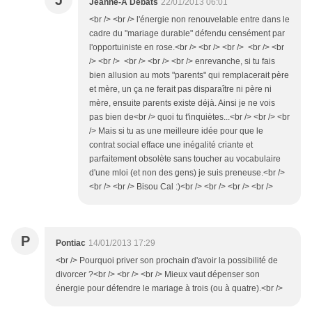
J
Jeanne-A Debats
22/01/2013 06:01
<br /> <br /> l'énergie non renouvelable entre dans le
cadre du "mariage durable" défendu censément par
l'opportuiniste en rose.<br /> <br /> <br /> <br /> <br
/> <br /> <br /> <br /> <br /> enrevanche, si tu fais
bien allusion au mots "parents" qui remplacerait père
et mère, un ça ne ferait pas disparaître ni père ni
mère, ensuite parents existe déjà. Ainsi je ne vois
pas bien de<br /> quoi tu t'inquiètes...<br /> <br /> <br
/> Mais si tu as une meilleure idée pour que le
contrat social efface une inégalité criante et
parfaitement obsolète sans toucher au vocabulaire
d'une mloi (et non des gens) je suis preneuse.<br />
<br /> <br /> Bisou Cal :)<br /> <br /> <br /> <br />
P
Pontiac
14/01/2013 17:29
<br /> Pourquoi priver son prochain d'avoir la possibilité de
divorcer ?<br /> <br /> <br /> Mieux vaut dépenser son
énergie pour défendre le mariage à trois (ou à quatre).<br />