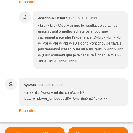
Répondre
J
Jeanne-A Debats
17/01/2013 13:39
<br /> <br /> C'est vrai que le résultat de certaines
unions traditionnelles et hétéros encourage
sacrément à étendre l'expérience :D<br /> <br /> <br
/> <br /> <br /> <br /> (Dis donc Pontichou, je t'avais
pas demandé d'aller jouer ailleurs ?)<br /> <br /> <br
/> (Faut vraiment que je te censure à chaque fois ?)
<br /> <br /> <br /> <br />
S
sylvain
13/01/2013 22:03
<br /> http://www.youtube.com/watch?
feature=player_embedded&v=GkprBmXED4o<br />
Répondre