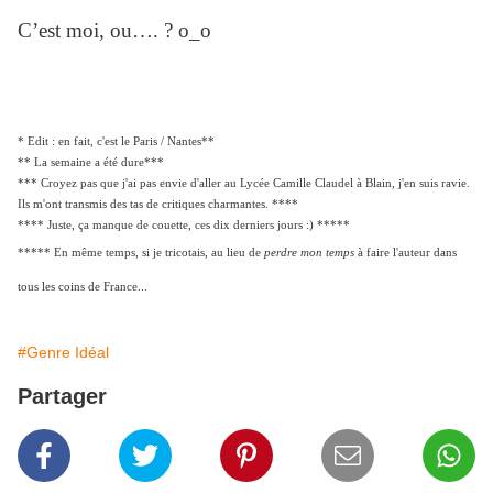
C’est moi, ou…. ? o_o
* Edit : en fait, c'est le Paris / Nantes**
** La semaine a été dure***
*** Croyez pas que j'ai pas envie d'aller au Lycée Camille Claudel à Blain, j'en suis ravie.
Ils m'ont transmis des tas de critiques charmantes. ****
**** Juste, ça manque de couette, ces dix derniers jours :) *****
***** En même temps, si je tricotais, au lieu de
perdre mon temps
à faire l'auteur dans
tous les coins de France...
#Genre Idéal
Partager