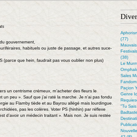
Diver
ats
Aphoris
(77)
du gouvernement,
Mauvais 
riféraires, habituels ou juste de passage, et autres suce-
Festival
(38)
(parce que hein, faudrait pas vous oublier non plus)
Le Murm
Omphal
Sales M
Fandom 
Paçion 
vers un centrisme crémeux, m’acheter des fleurs le
Genre I
t un peu ». Sauf que j’ai raté la marche. Je n’ai pas fondu
Requiesc
llergie au Flamby tiède et au Bayrou allégé mais lourdingue.
"tu Sais
orchidées, pas les colères. Voter PS (hinhin) par réflexe
Badtaste
est d’avoir un médecin traitant ». Mais non. Je suis restée
Destinat
Publicat
Nouvell
42
(8)