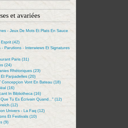
ses et avariées
mes - Jeux De Mots Et Plats En Sauce
Esprit
(42)
s - Parutions - Interwiews Et Signatures
urant Paris
(31)
os
(24)
anies Rhétoriques
(23)
Et Parpadelles
(20)
Y Concepçion Vont En Bateau
(18)
déal
(16)
ant In Bibliotheca
(16)
 Que Tu Es Écrivain Quand..."
(12)
reich
(12)
ion Univers - La Faq
(12)
ions Et Festivals
(10)
es
(9)