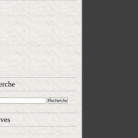
erche
ives