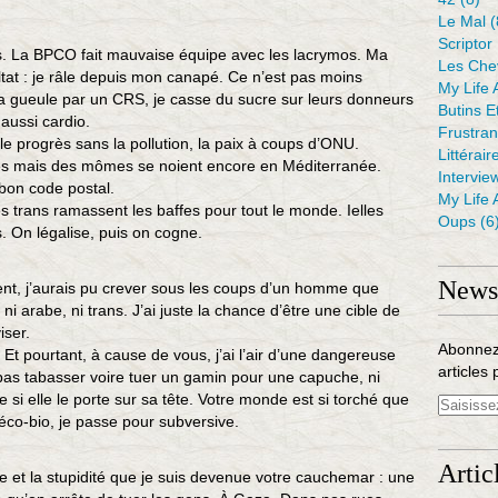
Le Mal
(
Scriptor
ns. La BPCO fait mauvaise équipe avec les lacrymos. Ma
Les Che
ltat : je râle depuis mon canapé. Ce n’est pas moins
My Life 
 la gueule par un CRS, je casse du sucre sur leurs donneurs
Butins E
 aussi cardio.
Frustra
 le progrès sans la pollution, la paix à coups d’ONU.
Littérair
ttes mais des mômes se noient encore en Méditerranée.
Intervie
 bon code postal.
My Life 
s trans ramassent les baffes pour tout le monde. Ielles
Oups
(6
 On légalise, puis on cogne.
Newsl
nt, j’aurais pu crever sous les coups d’un homme que
, ni arabe, ni trans. J’ai juste la chance d’être une cible de
iser.
Abonnez
 Et pourtant, à cause de vous, j’ai l’air d’une dangereuse
articles 
 pas tabasser voire tuer un gamin pour une capuche, ni
 elle le porte sur sa tête. Votre monde est si torché que
 éco-bio, je passe pour subversive.
Artic
nce et la stupidité que je suis devenue votre cauchemar : une