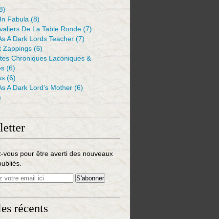
8)
 In Fabula
(8)
valiers De La Table Ronde
(7)
As A Dark Lords Teacher
(7)
t Zappings
(6)
ntes Chroniques Laconiques &
es
(6)
ws
(6)
As A Dark Lord's Mother
(6)
)
etter
-vous pour être averti des nouveaux
publiés.
les récents