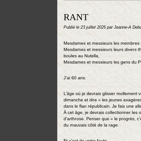
RANT
Publié le
23 juillet 2025
par Jeanne-A Deb
Mesdames et messieurs les membres 
Mesdames et messieurs leurs divers thu
boules au Nutella,
Mesdames et messieurs les gens du PS 
J’ai 60 ans.
L’âge où je devrais glisser mollement 
dimanche et dire « les jeunes exagèren
dans le flan républicain. Je fais une a
À cet âge, je devrais collectionner les 
d’arthrose. Penser que « le progrès, c’
du mauvais côté de la rage.
Et c’est de votre faute.