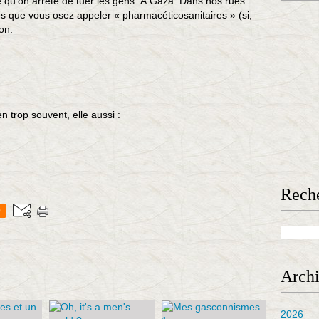
qu’on arrête de tuer les gens. À Gaza. Dans nos rues.
 que vous osez appeler « pharmacéticosanitaires » (si,
on.
 trop souvent, elle aussi :
Rech
0
Arch
2026