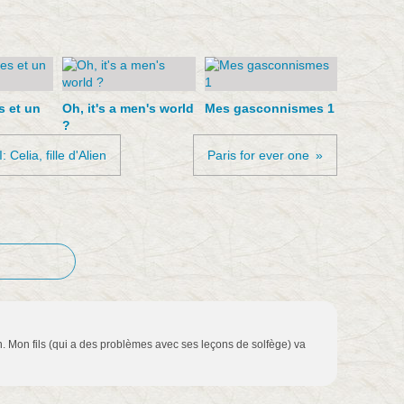
s et un
Oh, it's a men's world
Mes gasconnismes 1
?
 Celia, fille d'Alien
Paris for ever one
on. Mon fils (qui a des problèmes avec ses leçons de solfège) va