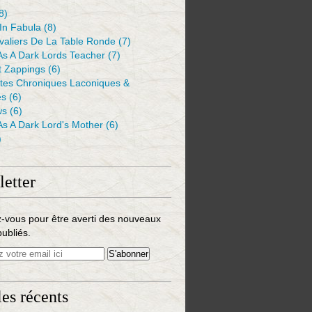
8)
 In Fabula
(8)
valiers De La Table Ronde
(7)
As A Dark Lords Teacher
(7)
t Zappings
(6)
ntes Chroniques Laconiques &
es
(6)
ws
(6)
As A Dark Lord's Mother
(6)
)
etter
-vous pour être averti des nouveaux
publiés.
les récents