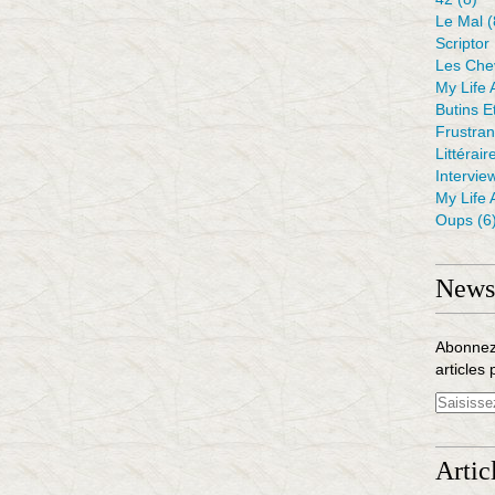
Le Mal
(
Scriptor
Les Che
My Life 
Butins E
Frustra
Littérair
Intervie
My Life 
Oups
(6
Newsl
Abonnez
articles 
Artic