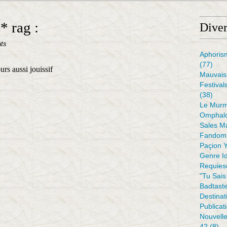
* rag :
Diver
ats
Aphoris
(77)
rs aussi jouissif
Mauvais 
Festival
(38)
Le Murm
Omphal
Sales M
Fandom 
Paçion 
Genre I
Requiesc
"tu Sais
Badtaste
Destinat
Publicat
Nouvell
42
(8)