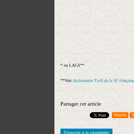
* ou LAGS**
**Voir
dictionnaire Troll de la SF français
Partager cet article
Repost
S'inscrire à la newsletter