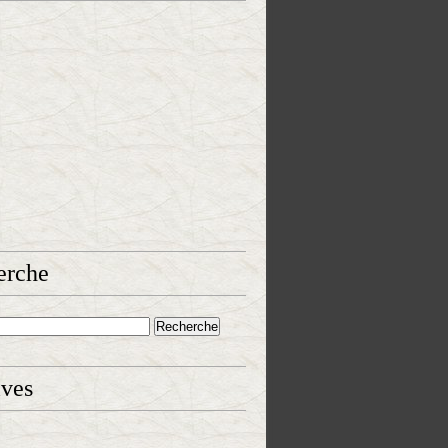
erche
ives