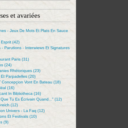
ses et avariées
mes - Jeux De Mots Et Plats En Sauce
Esprit
(42)
s - Parutions - Interwiews Et Signatures
urant Paris
(31)
os
(24)
anies Rhétoriques
(23)
Et Parpadelles
(20)
Y Concepçion Vont En Bateau
(18)
déal
(16)
ant In Bibliotheca
(16)
 Que Tu Es Écrivain Quand..."
(12)
reich
(12)
ion Univers - La Faq
(12)
ions Et Festivals
(10)
es
(9)