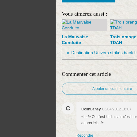
Vous aimerez aussi :
La Mauvaise
Trois orange
Conduite
TDAH
Destination Univers strikes back III:
Commenter cet article
Ajouter un commentaire
C
ColinLaney
03/04/2012 18:07
<br /> Oh c'est kitch mais c'est b
adorer !<br />
Répondre