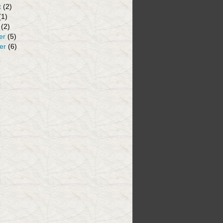
t
(2)
(1)
(2)
er
(5)
er
(6)