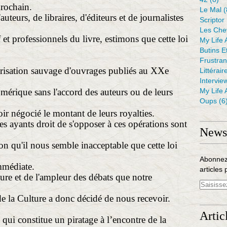
prochain.
Le Mal
(
uteurs, de libraires, d'éditeurs et de journalistes
Scriptor
Les Che
t professionnels du livre, estimons que cette loi
My Life 
Butins E
Frustra
mérisation sauvage d'ouvrages publiés au XXe
Littérair
Intervie
mérique sans l'accord des auteurs ou de leurs
My Life 
Oups
(6
voir négocié le montant de leurs royalties.
es ayants droit de s'opposer à ces opérations sont
Newsl
ison qu'il nous semble inacceptable que cette loi
Abonnez
mmédiate.
articles 
ure et de l'ampleur des débats que notre
 de la Culture a donc décidé de nous recevoir.
Artic
i qui constitue un piratage à l’encontre de la