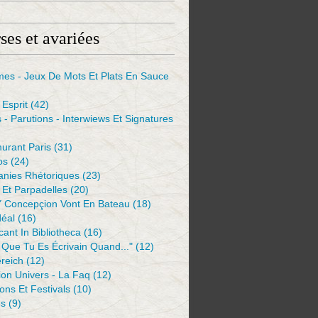
ses et avariées
mes - Jeux De Mots Et Plats En Sauce
Esprit
(42)
s - Parutions - Interwiews Et Signatures
urant Paris
(31)
os
(24)
anies Rhétoriques
(23)
Et Parpadelles
(20)
Y Concepçion Vont En Bateau
(18)
déal
(16)
ant In Bibliotheca
(16)
 Que Tu Es Écrivain Quand..."
(12)
reich
(12)
ion Univers - La Faq
(12)
ions Et Festivals
(10)
es
(9)