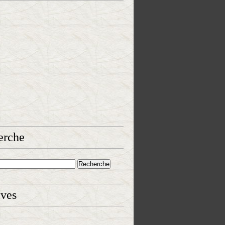
erche
ives