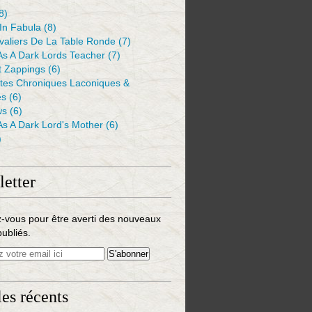
8)
 In Fabula
(8)
valiers De La Table Ronde
(7)
As A Dark Lords Teacher
(7)
t Zappings
(6)
ntes Chroniques Laconiques &
es
(6)
ws
(6)
As A Dark Lord's Mother
(6)
)
etter
-vous pour être averti des nouveaux
publiés.
les récents