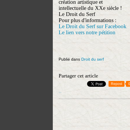
création artistique et
intellectuelle du XXe siècle !
Le Droit du Serf
Pour plus d'informations :
Le Droit du Serf sur Facebook
Le lien vers notre pétition
Publié dans
Droit du serf
Partager cet article
Repost
…