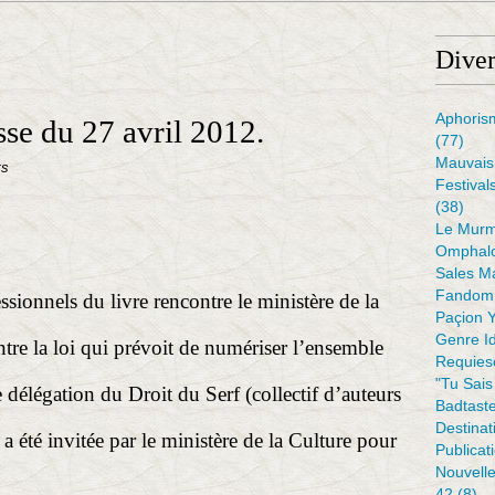
Diver
Aphoris
e du 27 avril 2012.
(77)
Mauvais 
ts
Festival
(38)
Le Murm
Omphal
Sales M
Fandom 
essionnels du livre rencontre le ministère de la
Paçion 
Genre I
ntre la loi qui prévoit de numériser l’ensemble
Requiesc
"tu Sais
e délégation du Droit du Serf (collectif d’auteurs
Badtaste
Destinat
on a été invitée par le ministère de la Culture pour
Publicat
Nouvell
42
(8)