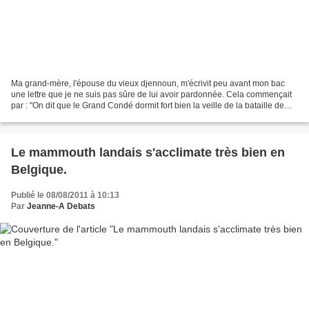
Ma grand-mère, l'épouse du vieux djennoun, m'écrivit peu avant mon bac
une lettre que je ne suis pas sûre de lui avoir pardonnée. Cela commençait
par : "On dit que le Grand Condé dormit fort bien la veille de la bataille de
Rocroi, il n'avait pas vingt...
Le mammouth landais s'acclimate très bien en
Belgique.
Publié le 08/08/2011 à 10:13
Par
Jeanne-A Debats