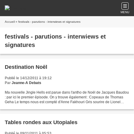
MENU
Accueil
» festivals - parutions - interwiews et signatures
festivals - parutions - interwiews et
signatures
Destination Noël
Publié le 14/12/2011 à 19:12
Par
Jeanne-A Debats
Ma nouvelle Jingle Hells est parue dans l'antho de Noël de Jacques Baudou
: par ici le premier épisode. On y trouve également : Copeaux de Thomas
Geha Le temps nous est compté d'Anne Fakhouri Gris sourire de Lionel
Davoust Un bal d'Hiver de Mélanie Fazi...
Tables rondes aux Utopiales
Publié le 09/11/2011 à 05:53