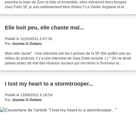
prendra la main de Zorn la folle et ensemble, elles mèneront leurs troupes
chez Folio SF, je suis extrèmement fière d'elles !! La Vieille Anglaise et le
Continent et Stratégies...
Elle boit peu, elle chante mal...
Publié le 11/10/2011 à 07:30
Par
Jeanne-A Debats
Mais elle cause* : Une interview par les Lyonnes de la SF (Ne quittez pas au
milieu du podcast, il y a une interview de Sara Doke ensuite :) ) * On ne dirait
jamais assez de mal des réseaux sociaux qui ont remis à l'honneur la
troisième personne du singulier...
I lost my heart to a stormtrooper...
Publié le 12/09/2011 à 18:54
Par
Jeanne-A Debats