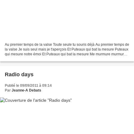
Au premier temps de la valse Toute seule tu souris déjà Au premier temps de
la valse Je suis seul mais je t'aperçois Et Puteaux qui bat la mesure Puteaux
qui mesure notre émoi Et Puteaux qui bat la mesure Me murmure murmure
tout bas "I lost my heart to...
Radio days
Publié le 09/09/2011 à 09:14
Par
Jeanne-A Debats