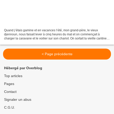
Quand j’étais gamine et en vacances l’été, mon grand-père, le vieux
djennoun, nous faisait lever à cinq heures du mat et on commençait à
charger la caravane et le voilier sur son chariot. On sortait la vieille cantine
militaire (parachutée par les Américains...
< Page précédente
Hébergé par Overblog
Top articles
Pages
Contact
Signaler un abus
C.G.U.