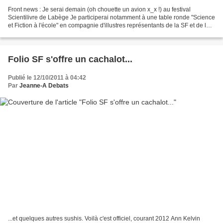
Front news : Je serai demain (oh chouette un avion x_x !) au festival
Scientilivre de Labège Je participerai notamment à une table ronde "Science
et Fiction à l'école" en compagnie d'illustres représentants de la SF et de la
science : Jean-Claude Dunyach,...
Folio SF s'offre un cachalot...
Publié le 12/10/2011 à 04:42
Par
Jeanne-A Debats
...et quelques autres sushis. Voilà c'est officiel, courant 2012 Ann Kelvin