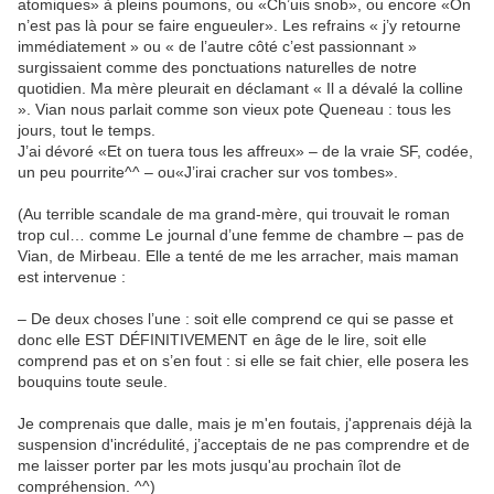
atomiques» à pleins poumons, ou «Ch’uis snob», ou encore «On
n’est pas là pour se faire engueuler». Les refrains « j’y retourne
immédiatement » ou « de l’autre côté c’est passionnant »
surgissaient comme des ponctuations naturelles de notre
quotidien. Ma mère pleurait en déclamant « Il a dévalé la colline
». Vian nous parlait comme son vieux pote Queneau : tous les
jours, tout le temps.
J’ai dévoré «Et on tuera tous les affreux» – de la vraie SF, codée,
un peu pourrite^^ – ou«J’irai cracher sur vos tombes».
(Au terrible scandale de ma grand-mère, qui trouvait le roman
trop cul… comme Le journal d’une femme de chambre – pas de
Vian, de Mirbeau. Elle a tenté de me les arracher, mais maman
est intervenue :
– De deux choses l’une : soit elle comprend ce qui se passe et
donc elle EST DÉFINITIVEMENT en âge de le lire, soit elle
comprend pas et on s’en fout : si elle se fait chier, elle posera les
bouquins toute seule.
Je comprenais que dalle, mais je m'en foutais, j'apprenais déjà la
suspension d'incrédulité, j’acceptais de ne pas comprendre et de
me laisser porter par les mots jusqu'au prochain îlot de
compréhension. ^^)