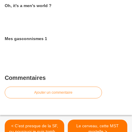
Oh, it's a men's world ?
Mes gasconnismes 1
Commentaires
Ajouter un commentaire
< C’est presque de la SF,
Le cerveau, cette MST
ou pourquoi je suis tombée
mortelle >