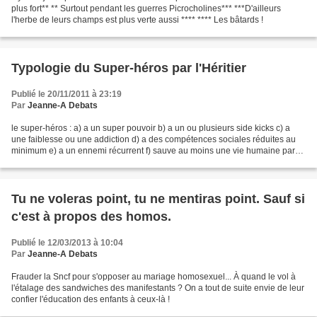
plus fort** ** Surtout pendant les guerres Picrocholines*** ***D'ailleurs
l'herbe de leurs champs est plus verte aussi **** **** Les bâtards !
Typologie du Super-héros par l'Héritier
Publié le 20/11/2011 à 23:19
Par
Jeanne-A Debats
le super-héros : a) a un super pouvoir b) a un ou plusieurs side kicks c) a
une faiblesse ou une addiction d) a des compétences sociales réduites au
minimum e) a un ennemi récurrent f) sauve au moins une vie humaine par
épisode conclusion de l'héritier...
Tu ne voleras point, tu ne mentiras point. Sauf si
c'est à propos des homos.
Publié le 12/03/2013 à 10:04
Par
Jeanne-A Debats
Frauder la Sncf pour s'opposer au mariage homosexuel... À quand le vol à
l'étalage des sandwiches des manifestants ? On a tout de suite envie de leur
confier l'éducation des enfants à ceux-là !