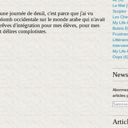
Le Mal
(
Scriptor
ne journée de deuil, c'est parce que j'ai vu
Les Che
plomb occidentale sur le monde arabe qui n'avait
My Life 
 rêves d'intégration pour mes élèves, pour mes
Butins E
 délires complotistes.
Frustra
Littérair
Intervie
My Life 
Oups
(6
Newsl
Abonnez
articles 
Artic