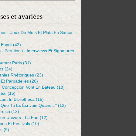
ses et avariées
mes - Jeux De Mots Et Plats En Sauce
Esprit
(42)
s - Parutions - Interwiews Et Signatures
urant Paris
(31)
os
(24)
anies Rhétoriques
(23)
Et Parpadelles
(20)
Y Concepçion Vont En Bateau
(18)
déal
(16)
ant In Bibliotheca
(16)
 Que Tu Es Écrivain Quand..."
(12)
reich
(12)
ion Univers - La Faq
(12)
ions Et Festivals
(10)
es
(9)