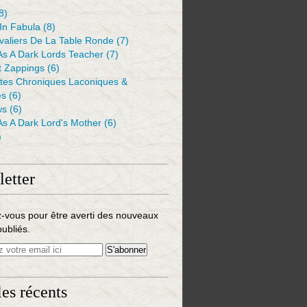
8)
 In Fabula
(8)
valiers De La Table Ronde
(7)
As A Dark Lords Teacher
(7)
t Zappings
(6)
ntes Chroniques Laconiques &
es
(6)
ws
(6)
As A Dark Lord's Mother
(6)
)
etter
-vous pour être averti des nouveaux
publiés.
les récents