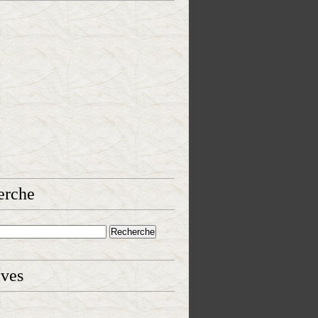
erche
ives