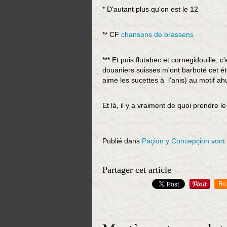
* D'autant plus qu'on est le 12
** CF
chansons de brassens
*** Et puis flutabec et cornegidouille
douaniers suisses m'ont barboté cet été
aime les sucettes à l'anis) au motif ah
Et là, il y a vraiment de quoi prendre le
Publié dans
Paçion y Concepçion vont
Partager cet article
Re
…