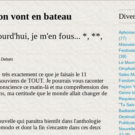
on vont en bateau
Diver
Aphoris
rd'hui, je m'en fous... *, **,
(77)
Mauvais 
Festival
(38)
 Debats
Le Murm
Omphal
 très exactement ce que je faisais le 11
Sales M
e souviens de TOUT. Je pourrais vous raconter
Fandom 
conscience ce matin-là et ma compréhension des
Paçion 
ans, ma certitude que le monde allait changer de
Genre I
Requiesc
"tu Sais
Badtaste
Destinat
uvelle qui paraitra bientôt dans l'anthologie
Publicat
modo et dont la fin s'encastre dans ces deux
Nouvell
42
(8)